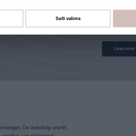
uitgevoerd, k
en aanbevelen 
Salli valinta
waarvan de we
Lees over
ontvangen. De webshop wordt