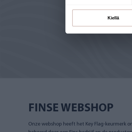
Kiellä
FINSE WEBSHOP
Onze webshop heeft het Key Flag-keurmerk 