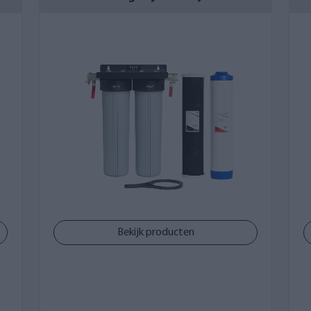
atie van drie inline filters?
erkrijgbaar in drie verschillende maten. De doorslaggevende f
unten op locatie en de hoeveelheid gebruikt water. Verreweg
putwater over het algemeen altijd een aantal onzuiverheden
u ervan verzekerd dat alle gewenste onzuiverheden uit het p
st aan de behoeften van de klant. Naarmate de kwaliteit 
filters in de filterbehuizing worden geïnstalleerd.
voor gebruik met een handpomp. Inline filters van maat L zi
eschikt voor grotere toepassingen voor 1-4 waterpunten. All
hnische ruimte worden geïnstalleerd. Inline filters mogen
oeden worden beschermd.
Bekijk producten
>