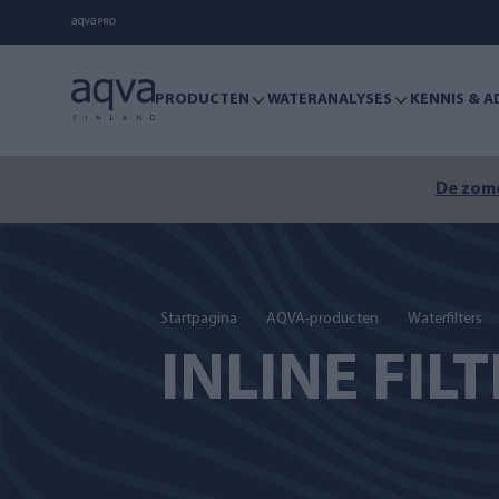
PRODUCTEN
WATERANALYSES
KENNIS & A
De zome
Startpagina
AQVA-producten
Waterfilters
INLINE FIL