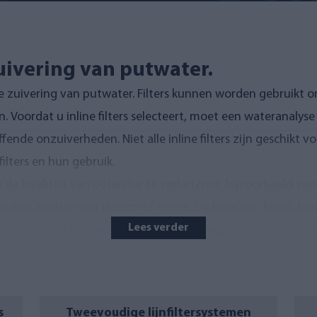
zuivering van putwater.
nde zuivering van putwater. Filters kunnen worden gebruikt 
. Voordat u inline filters selecteert, moet een wateranalys
fende onzuiverheden. Niet alle inline filters zijn geschikt v
 filters en hun gebruik
.
m de kwaliteit van putwater te verbeteren, bijvoorbeeld v
nden, zoals in een jacuzzi of sauna. De kleur van bruin, h
Lees verder
ilters van AQVA Finland bieden een filtratieoplossing voor d
ikt om bacteriën, geuren, kleur en smaak uit putwater te fi
olledig drinkbaar is, bekijk dan
de AQVA Smart-
,
AQVA SAIM
krijgbaar in drie verschillende ma
s
Tweevoudige lijnfiltersystemen