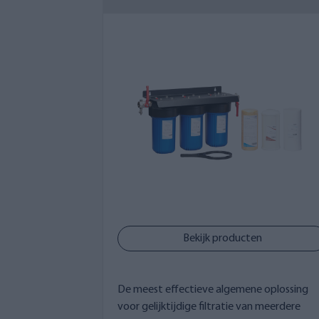
kiezen voor een combin
In ons assortiment zijn inline filters v
filtercombinatie zijn het aantal waterp
combinatie van 3 inline filters, omdat 
combinatie van drie inline filters bent 
pakketten kunnen altijd worden aangepa
naar behoefte ook verschillende soorten 
Inline filters van maat M zijn geschikt 
druk voor 1-2 waterpunten. Maat XL is g
bijvoorbeeld aan een muur of in een tec
geschikte constructie tegen weersinvl
Bekijk producten
Lees meer over waterfiltratie in putten 
De meest effectieve algemene oplossing
voor gelijktijdige filtratie van meerdere