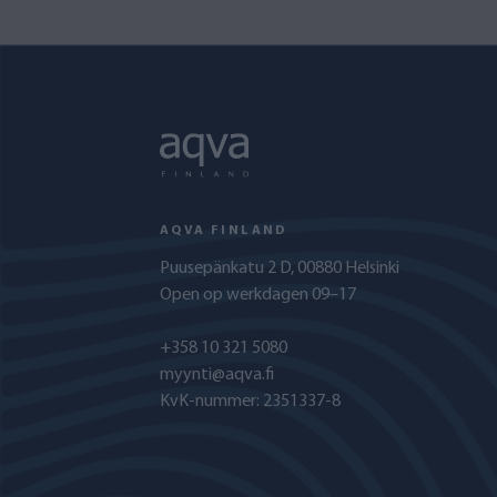
AQVA FINLAND
Puusepänkatu 2 D, 00880 Helsinki
Open op werkdagen 09–17
+358 10 321 5080
myynti@aqva.fi
KvK-nummer: 2351337-8