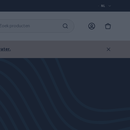
NL
ater.