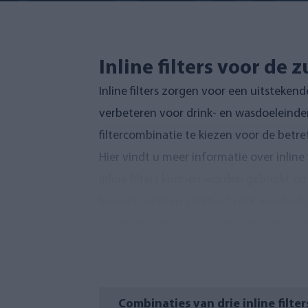
Inline filters voor de 
Inline filters zorgen voor een uitsteke
verbeteren voor drink- en wasdoeleinden
filtercombinatie te kiezen voor de betref
Hier vindt u meer informatie
over inline
Inline filters kunnen worden gebruikt o
kan ook worden gefilterd voor wasdoelei
verbeterd met inline filters. De inline f
filters kunnen bijvoorbeeld worden gebru
Als u putwater wilt zuiveren zodat het v
Inline filters zijn ver
Combinaties van drie inline filter