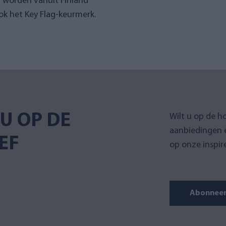
n worden vanuit Finland
k het Key Flag-keurmerk.
U OP DE
Wilt u op de h
aanbiedingen 
EF
op onze inspir
Abonneer 