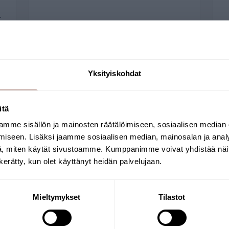
Yksityiskohdat
itä
mme sisällön ja mainosten räätälöimiseen, sosiaalisen median
Selecteer uw land van levering en taal om
iseen. Lisäksi jaamme sosiaalisen median, mainosalan ja analy
verder te gaan
, miten käytät sivustoamme. Kumppanimme voivat yhdistää näitä t
Leveringsland
Taal
n kerätty, kun olet käyttänyt heidän palvelujaan.
Wij zijn de nu
huishoudelijk 
Krik
Mieltymykset
Tilastot
altijd gebasee
zorgvuldig gea
QVA?
analyses die i