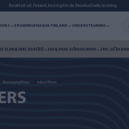
Kwaliteit uit Finland, bezorgd in de Benelux
Snelle levering
DVIES
ERVARINGEN
AQVA FINLAND
ONDERSTEUNING
r is nog niet voorbij – zorg voor schoon meer-, zee- of bronw
Bronwaterfilters
Inline filters
TERS