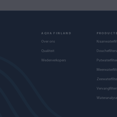
AQVA FINLAND
PRODUCT
Over ons
Kraanwaterfil
Qualiteit
Douchefilters
Wederverkopers
Putwaterfilte
Meerwaterfilt
Zeewaterfilte
Vervangfilter
Wateranalys