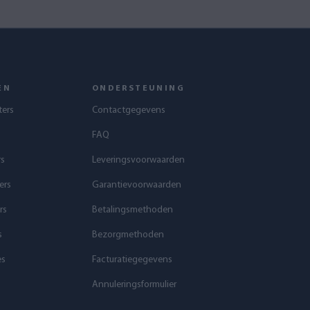
EN
ONDERSTEUNING
ters
Contactgegevens
FAQ
rs
Leveringsvoorwaarden
ers
Garantievoorwaarden
rs
Betalingsmethoden
s
Bezorgmethoden
es
Facturatiegegevens
Annuleringsformulier