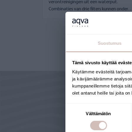
verontreinigingen uit een waterput.
Combinaties van drie filters kunnen onder
andere geuren, smaken, kleuren en metalen
filteren.
Suostumus
Tämä sivusto käyttää eväste
Käytämme evästeitä tarjoama
ja kävijämäärämme analysoim
kumppaneillemme tietoja siitä
olet antanut heille tai joita o
Suostumuksen
Välttämätön
valinta
WAAROM A