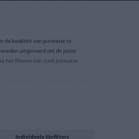
om de kwaliteit van putwater te
e worden uitgevoerd om de juiste
oor het filteren van zout putwater.
oor wasmachines en vaatwassers. Water
umusrijk putwater kan aanzienlijk worden
iverse problemen met putwater. Inline
lteren.
AA 2-
en
AQVA AHTI-
serie.
ten – waarom zou je
Individuele lijnfilters