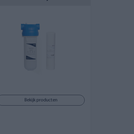
actoren bij de keuze van een
 de meest populaire oplossing is een
 bevat. Door te kiezen voor een
utwater worden gefilterd. Kant-en-klare
van het putwater verandert, kunnen
jn geschikt voor gebruik met water onder
e inline filtercombinaties kunnen
 niet bevriezen en moeten met een
Bekijk producten