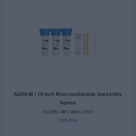
humus, bacteriën of geuren verwijderen.
Door
een wateranalyse uit te voeren,
kunt u de onzuiverheden
en de concentraties daarvan in uw waterput achterhalen.
Moderne filtercombinaties vertragen de waterstroom niet
wanneer de juiste filtergrootte wordt gekozen. Zowel de
installatie als het gebruik zijn eenvoudig. De filters werken op
de druk van de waterpomp. U kunt bovendien gemakkelijk
hoogwaardige en betrouwbare vervangingsfilters en -
onderdelen bestellen in de webshop van AQVA.
Er zijn filtercombinaties met drie filters voor putwater
verkrijgbaar in verschillende maten, afhankelijk van de
AQVA M / 10 inch filtercombinatie, bacteriën,
toepassing. Zo is een filter van maat M voldoende voor één
humus
kraan, terwijl een filterpakket van maat XL, afhankelijk van het
AQ3MC-MF1-MAX-UF01
filtertype, op meer dan vier waterpunten kan worden
189,00 €
aangesloten.
De juiste filtercombinatie bepalen