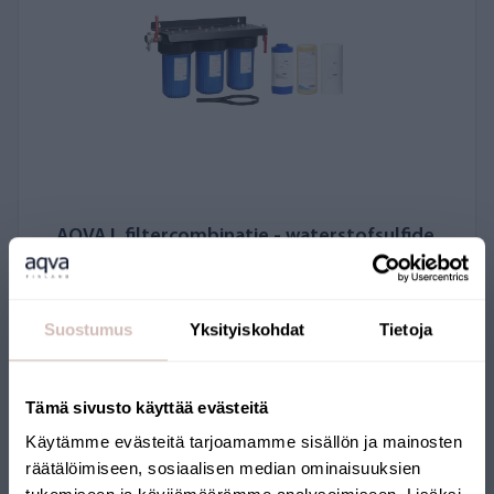
AQVA L filtercombinatie - waterstofsulfide,
ijzer
AQ3L-MF1-IRON-CAT
Suostumus
Yksityiskohdat
Tietoja
410,00 €
Tämä sivusto käyttää evästeitä
Käytämme evästeitä tarjoamamme sisällön ja mainosten
räätälöimiseen, sosiaalisen median ominaisuuksien