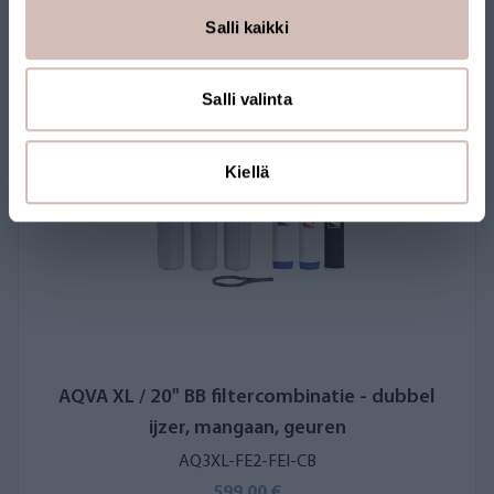
Salli kaikki
Salli valinta
Kiellä
AQVA XL / 20" BB filtercombinatie - dubbel
ijzer, mangaan, geuren
AQ3XL-FE2-FEI-CB
599,00 €