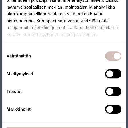
tukemiseen ja kävijämäärämme analysoimiseen. Lisäksi
jaamme sosiaalisen median, mainosalan ja analytiikka-
alan kumppaneillemme tietoja siitä, miten käytät
sivustoamme. Kumppanimme voivat yhdistää näitä
tietoja muihin tietoihin, joita olet antanut heille tai joita on
kerätty, kun olet käyttänyt heidän palvelujaan.
Selecteer uw land van levering en taal om verder te gaan
Suostumuksen
Leveringsland
Välttämätön
valinta
Taal
Mieltymykset
Krik
AQVA L filtercombinatie - mangaan, ijzer
Tilastot
AQ3L-MF1-IRON-MN
470,00 €
Markkinointi