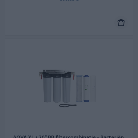
AQVA XL / 20" BB filtercombinatie - Bacteriën,