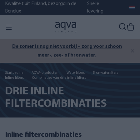
Kwaliteit uit Finland, bezorgd in de
Snelle
Benelux
levering
De zomer is nog niet voorbij – zorg voor schoon
meer-, zee- of bronwater.
Startpagina
AQVA-producten
Waterfilters
Bronwaterfilters
Inline filters
Combinaties van drie inline filters
DRIE INLINE
FILTERCOMBINATIES
Inline filtercombinaties