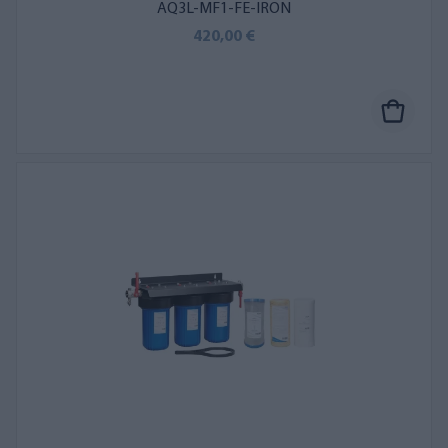
bestaat uit twee ijzer-mangaanfilters en een derde inline
AQ3L-MF1-FE-IRON
actiefkoolfilter. IJzer en mangaan zijn veelvoorkomende
420,00 €
onzuiverheden in ring- en boorgatwater.
AQVA TOTAL 2-lijns filterset
Dit filterpakket is geschikt voor water met humus, kleur, geur en
bacteriën. Het filtert de aardse kleur veroorzaakt door humus
(COD, KMnO4) uit het water, evenals aardse en natuurlijke
geuren en smaken. Voor putwater vermengd met grondwater.
Humus hoopt zich op aan de wanden van leidingen, wat een
muffe of aardse geur veroorzaakt. Bacteriën maken water
ondrinkbaar, daarom is filteren noodzakelijk. Bij correcte
installatie, gebruik en onderhoud verwijdert het filter bacteriën.
Controleer de waterkwaliteit met een wateranalyse na het
vervangen van de filters. De kwaliteit van het ruwe water kan
de efficiëntie en het filtervermogen beïnvloeden. U kunt de
kwaliteit van uw drinkwater garanderen met een apart, klein