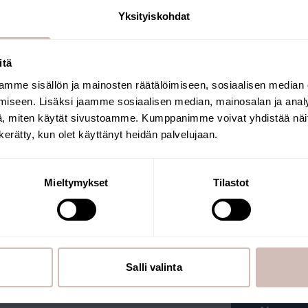
Yksityiskohdat
ontvangen. De webshop wordt
n worden vanuit Finland
itä
k het Key Flag-keurmerk.
mme sisällön ja mainosten räätälöimiseen, sosiaalisen median
Selecteer uw land van levering en taal om
iseen. Lisäksi jaamme sosiaalisen median, mainosalan ja analy
verder te gaan
, miten käytät sivustoamme. Kumppanimme voivat yhdistää näitä t
Leveringsland
Taal
n kerätty, kun olet käyttänyt heidän palvelujaan.
Krik
Mieltymykset
Tilastot
U OP DE
Wilt u op de h
aanbiedingen 
EF
op onze inspir
Salli valinta