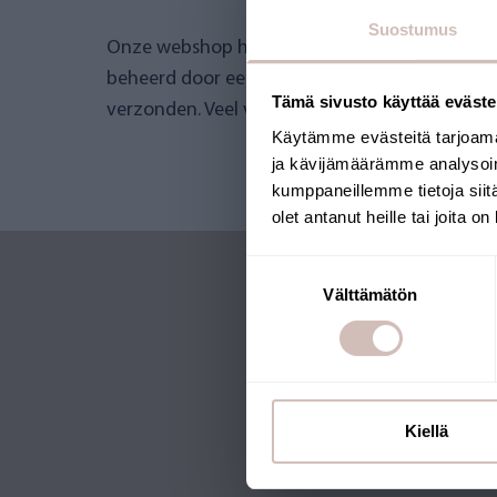
Suostumus
Onze webshop heeft het Key Flag-keurmerk 
beheerd door een Fins bedrijf en de producte
Tämä sivusto käyttää eväste
verzonden. Veel van onze producten dragen oo
Käytämme evästeitä tarjoama
ja kävijämäärämme analysoim
kumppaneillemme tietoja siitä
olet antanut heille tai joita o
Suostumuksen
Välttämätön
valinta
ABONNEER 
NIEUWSBRI
Kiellä