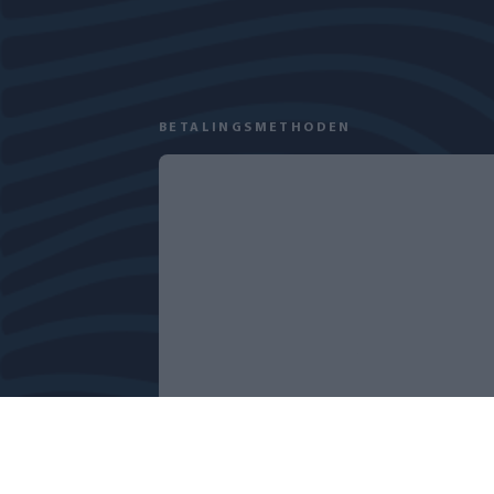
BETALINGSMETHODEN
PRIVACYBELEID
COOKIEVERKLARING