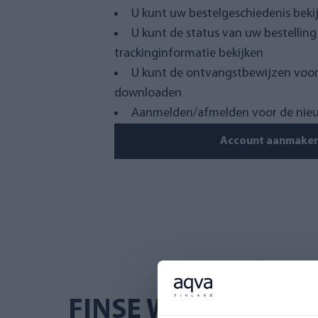
U kunt uw bestelgeschiedenis beki
U kunt de status van uw bestelling
trackinginformatie bekijken
U kunt de ontvangstbewijzen voor
downloaden
Aanmelden/afmelden voor de nieuw
Account aanmake
FINSE WEBSHOP