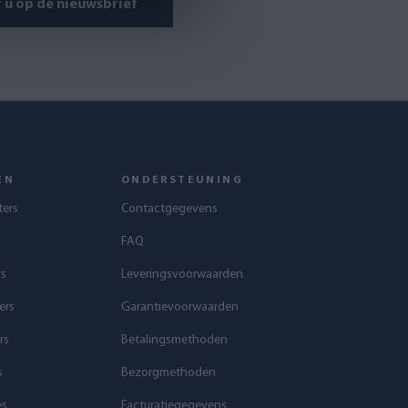
u op de nieuwsbrief
EN
ONDERSTEUNING
ters
Contactgegevens
FAQ
rs
Leveringsvoorwaarden
ers
Garantievoorwaarden
rs
Betalingsmethoden
s
Bezorgmethoden
es
Facturatiegegevens