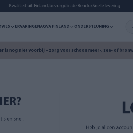
Kwaliteit uit Finland, bezorgd in de Benelux
Snelle levering
DVIES
ERVARINGEN
AQVA FINLAND
ONDERSTEUNING
r is nog niet voorbij – zorg voor schoon meer-, zee- of bronw
IER?
L
is en snel.
Heb je al een accoun
l