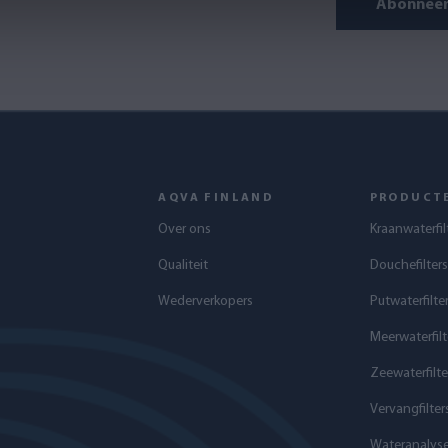
Abonneer 
AQVA FINLAND
PRODUCT
Over ons
Kraanwaterfil
Qualiteit
Douchefilters
Wederverkopers
Putwaterfilte
Meerwaterfilt
Zeewaterfilte
Vervangfilter
Wateranalys