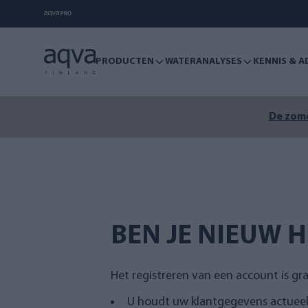
PRODUCTEN
WATERANALYSES
KENNIS & A
De zome
BEN JE NIEUW H
Het registreren van een account is grat
U houdt uw klantgegevens actuee