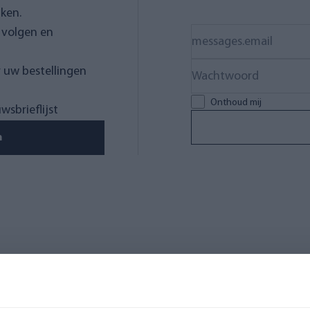
jken.
 volgen en
 uw bestellingen
Onthoud mij
sbrieflijst
n