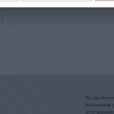
Wij zijn de nu
huishoudelijk 
altijd gebasee