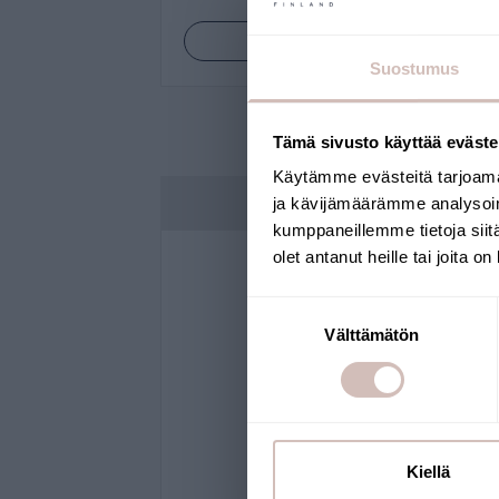
Bekijk producten
Suostumus
Tämä sivusto käyttää eväste
Käytämme evästeitä tarjoama
Drinkwaterdispensers
ja kävijämäärämme analysoim
kumppaneillemme tietoja siitä
olet antanut heille tai joita o
Suostumuksen
Välttämätön
valinta
Kiellä