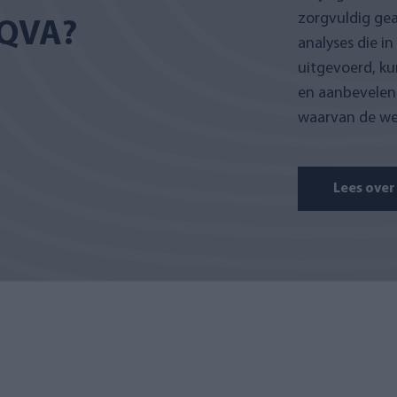
zorgvuldig gea
QVA?
analyses die i
uitgevoerd, k
en aanbevelen 
waarvan de we
Lees over