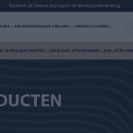
Kwaliteit uit Finland, bezorgd in de Benelux
Snelle levering
DVIES
ERVARINGEN
AQVA FINLAND
ONDERSTEUNING
r is nog niet voorbij – zorg voor schoon meer-, zee- of bronw
DUCTEN