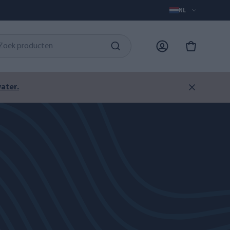
NL
ater.