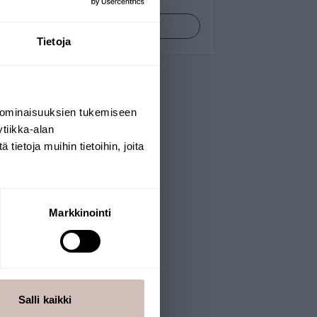
Bekijk producten
Tietoja
 ominaisuuksien tukemiseen
tiikka-alan
ietoja muihin tietoihin, joita
Markkinointi
Salli kaikki