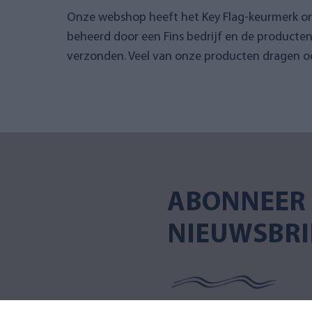
Onze webshop heeft het Key Flag-keurmerk 
beheerd door een Fins bedrijf en de producte
verzonden. Veel van onze producten dragen oo
ABONNEER 
NIEUWSBRI