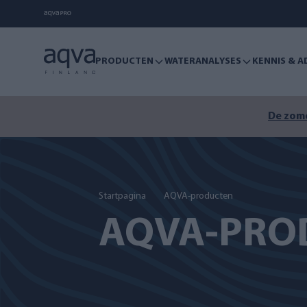
PRODUCTEN
WATERANALYSES
KENNIS & A
De zome
Startpagina
AQVA-producten
AQVA-PRO