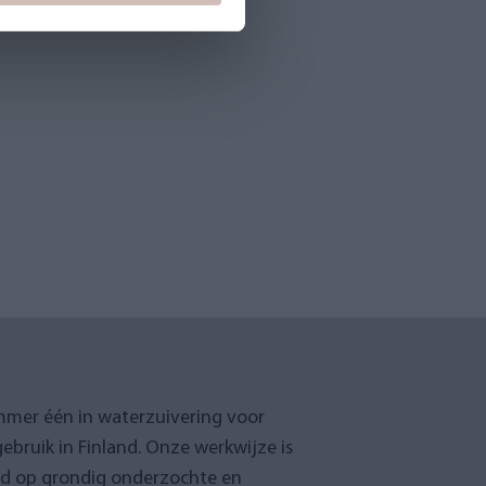
mmer één in waterzuivering voor
gebruik in Finland. Onze werkwijze is
rd op grondig onderzochte en