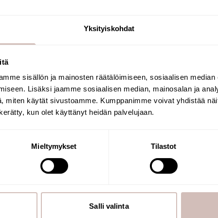
Bekijk producten
Yksityiskohdat
itä
mme sisällön ja mainosten räätälöimiseen, sosiaalisen median
Selecteer uw land van levering en taal om
iseen. Lisäksi jaamme sosiaalisen median, mainosalan ja analy
verder te gaan
, miten käytät sivustoamme. Kumppanimme voivat yhdistää näitä t
Leveringsland
Taal
n kerätty, kun olet käyttänyt heidän palvelujaan.
Krik
Mieltymykset
Tilastot
Salli valinta