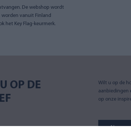
ontvangen. De webshop wordt
n worden vanuit Finland
k het Key Flag-keurmerk.
U OP DE
Wilt u op de h
aanbiedingen 
EF
op onze inspir
Abonneer 