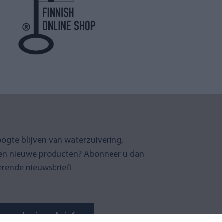
oogte blijven van waterzuivering,
en nieuwe producten? Abonneer u dan
erende nieuwsbrief!
u op de nieuwsbrief