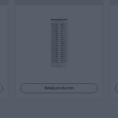
e deeltjes in het water kan ervoor zorgen dat de vervangfilt
angen, vooral bij mechanische fijnfilters.
ngingsfrequentie bovendien schommelen door seizoensgebo
, bijvoorbeeld in een vakantieverblijf, kan tijdelijk een la
eden.
 kunt u het aanbevolen vervangingsinterval eenvoudig contr
ik, dan raden wij aan om meteen één of meerdere extra ver
elt u vlot via onze webwinkel.
odig hebt? Neem dan gerust contact op met de experts van A
Bekijk producten
Voorkeur van
669
+
van klanten