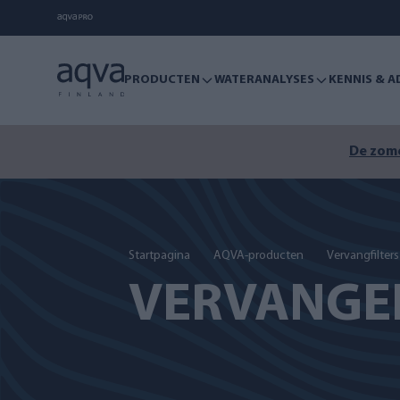
PRODUCTEN
WATERANALYSES
KENNIS & A
De zome
Startpagina
AQVA-producten
Vervangfilters
VERVANGEN