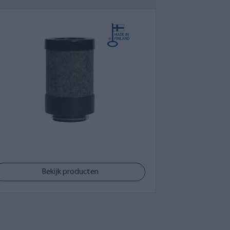
er sneller verzadigd raakt. In dat geval
nden veranderingen in de
gere waterkwaliteit veroorzaken en zo de
oleren. Verwacht u een frequente
vangfilters mee te bestellen. Ook
QVA. Zij helpen u graag verder.
Bekijk producten