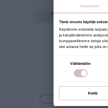
Suostumus
Voor kraanaangesloten
putwaterfilters
Tämä sivusto käyttää eväste
Käytämme evästeitä tarjoama
ja kävijämäärämme analysoim
kumppaneillemme tietoja siitä
olet antanut heille tai joita o
Suostumuksen
Välttämätön
valinta
Kiellä
Bekijk producten