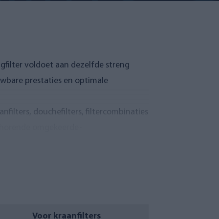
gfilter voldoet aan dezelfde streng
ouwbare prestaties en optimale
filters, douchefilters, filtercombinaties
ehorende omgekeerde-
ndt u terug in de productbeschrijvingen
ging op vaste intervallen of op basis
d zoals bedoeld.
Voor kraanfilters