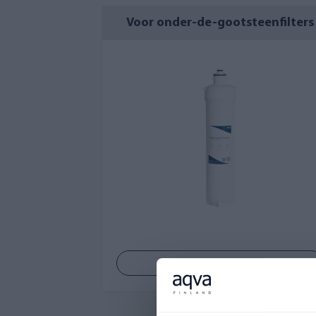
Voor onder-de-gootsteenfilters
Bekijk producten