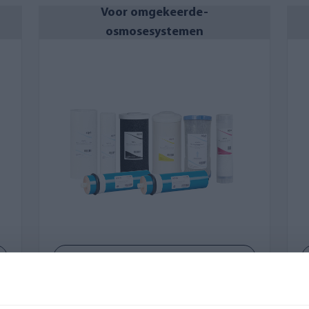
Voor omgekeerde-
osmosesystemen
Bekijk producten