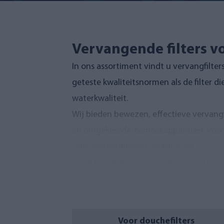
Vervangende filters v
In ons assortiment vindt u vervangfilte
geteste kwaliteitsnormen als de filter d
waterkwaliteit.
Wij bieden bewezen, effectieve vervangfi
en omgekeerde-osmoseapparaten. Voor 
osmosemembranen verkrijgbaar
Wanneer vervangt u de
Het is belangrijk om de vervangfilter t
op onze website en in de gebruikershandl
van de hoeveelheid gefilterd water. Zo 
Voor douchefilters