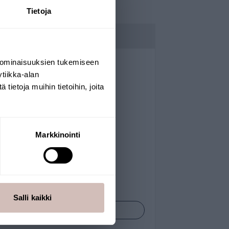
Tietoja
Voor tweevoudige
lijnfiltersystemen
 ominaisuuksien tukemiseen
tiikka-alan
ietoja muihin tietoihin, joita
Markkinointi
Salli kaikki
Bekijk producten