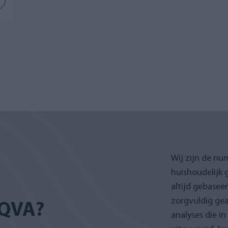
Wij zijn de nu
huishoudelijk 
altijd gebasee
zorgvuldig gea
QVA?
analyses die i