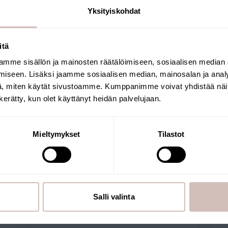
Yksityiskohdat
Voor drievoudige lijnfiltersystemen
itä
mme sisällön ja mainosten räätälöimiseen, sosiaalisen median
Selecteer uw land van levering en taal om
iseen. Lisäksi jaamme sosiaalisen median, mainosalan ja analy
verder te gaan
, miten käytät sivustoamme. Kumppanimme voivat yhdistää näitä t
Leveringsland
Taal
n kerätty, kun olet käyttänyt heidän palvelujaan.
Krik
Mieltymykset
Tilastot
Salli valinta
Bekijk producten