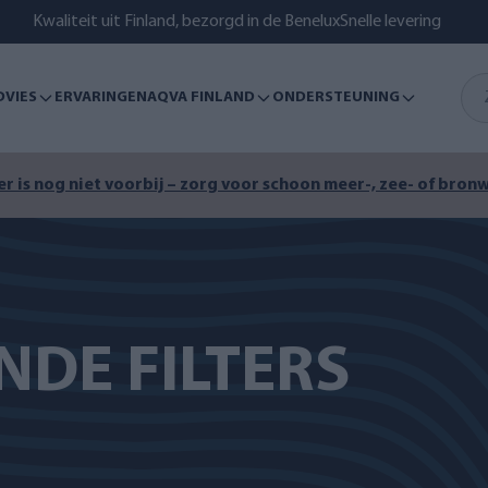
Kwaliteit uit Finland, bezorgd in de Benelux
Snelle levering
DVIES
ERVARINGEN
AQVA FINLAND
ONDERSTEUNING
r is nog niet voorbij – zorg voor schoon meer-, zee- of bronw
DE FILTERS