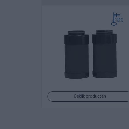
De hoeveelheid zand, slib en andere vast
moet de vervangfilter eerder worden verv
Bij gebruik van putwater kan de verva
waterkwaliteit. Ook onregelmatig gebruik
levensduur van de vervangfilter beïnvlo
Slim bestellen
Bij het bestellen van een vervangfilter
vervanging op basis van uw waterverbru
reserveonderdelen voor onze filters best
Twijfelt u over welke vervangfilter u n
Bekijk producten