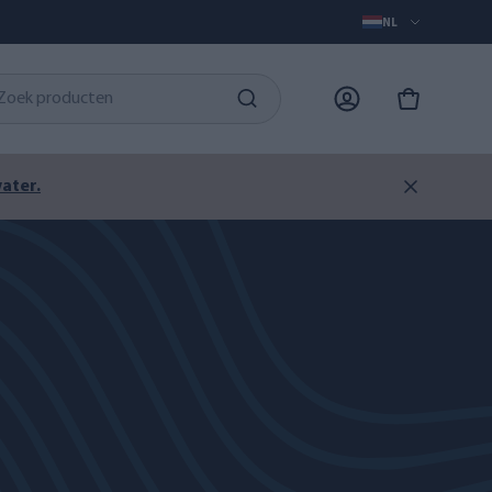
NL
ater.