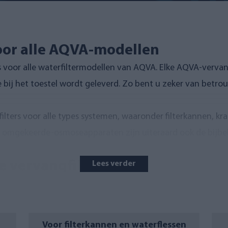
oor alle AQVA-modellen
rs voor alle waterfiltermodellen van AQVA. Elke AQVA-vervan
ie bij het toestel wordt geleverd. Zo bent u zeker van betr
lters voor alle types systemen, waaronder filterkannen, kraan
omgekeerde-osmoseapparaten zijn uiteraard ook de bijb
 vervangfilter?
Lees verder
ijdig te vervangen. De aanbevolen vervangingsintervallen vi
eidingen. Afhankelijk van het type filter gebeurt de vervan
blijft de doorstroming optimaal en wordt het water gefilter
Voor filterkannen en waterflessen