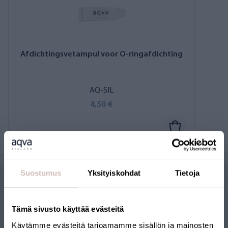
Afdichtingsvetampul voor O-ringafdichting
AQ-SIL
4,50 €
Suostumus
Yksityiskohdat
Tietoja
Beschrijving
Tämä sivusto käyttää evästeitä
Käytämme evästeitä tarjoamamme sisällön ja mainosten