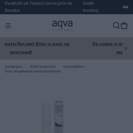
Kwaliteit uit Finland, bezorgd in de
Snelle
Benelux
levering
De zomer is nog niet voorbij – zorg voor schoon
meer-, zee- of bronwater.
Startpagina
AQVA-producten
Vervangfilters
Voor omgekeerde-osmosesystemen