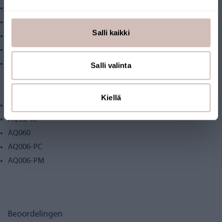
1 stuk Actieve koolpersfilter (AQCB-M)
Postfilters
Salli kaikki
1 st. Afwerkingsfilter, actieve kool (AQ006-PC)
1 st. Post-mineralisatiefilter (AQ006-PM)
en een omgekeerd osmosemembraan (AQ060) dat elke 2 jaar
Salli valinta
wordt vervangen:
Installatievolgorde:
Kiellä
AQMF5-M
AQCB-M
AQ060
AQ006-PC
AQ006-PM
Beoordelingen