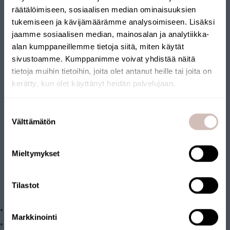
räätälöimiseen, sosiaalisen median ominaisuuksien
VERVANGENDE FILTERS
tukemiseen ja kävijämäärämme analysoimiseen. Lisäksi
jaamme sosiaalisen median, mainosalan ja analytiikka-
VOOR HET PURE 2
alan kumppaneillemme tietoja siitä, miten käytät
sivustoamme. Kumppanimme voivat yhdistää näitä
OMGEKEERDE-
tietoja muihin tietoihin, joita olet antanut heille tai joita on
OSMOSEAPPARAAT. DE
kerätty, kun olet käyttänyt heidän palvelujaan.
VERPAKKING BEVAT IN
Selecteer uw land van levering en taal om verder te gaan
Suostumuksen
TOTAAL 4 FILTERS EN EEN
Leveringsland
Välttämätön
valinta
Taal
OMGEKEERDE-
Mieltymykset
Krik
OSMOSEMEMBRAAN.
Het pakket bevat voorfilters (2 stuks) en nafilters (2 stuks) die
Tilastot
elk jaar vervangen worden.
Voorfilters
Markkinointi
1 st. 5 µm fijnfilter (AQMF5-M)