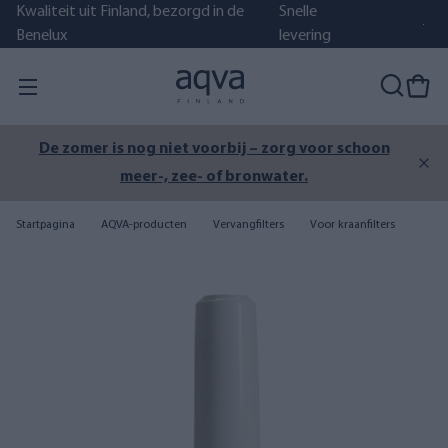
Kwaliteit uit Finland, bezorgd in de
Snelle
Benelux
levering
De zomer is nog niet voorbij – zorg voor schoon
meer-, zee- of bronwater.
Startpagina
AQVA-producten
Vervangfilters
Voor kraanfilters