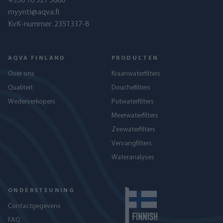
+358 10 321 5080
myynti@aqva.fi
KvK-nummer: 2351337-8
AQVA FINLAND
PRODUCTEN
Over ons
Kraanwaterfilters
Qualiteit
Douchefilters
Wederverkopers
Putwaterfilters
Meerwaterfilters
Zeewaterfilters
Vervangfilters
Wateranalyses
ONDERSTEUNING
Contactgegevens
FAQ