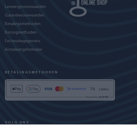
Leveringsvoorwaarden
Garantievoorwaarden
Betalingsmethoden
Bezorgmethoden
Facturatiegegevens
Annuleringsformulier
BETALINGSMETHODEN
VOLG ONS