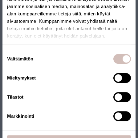
jaamme sosiaalisen median, mainosalan ja analytiikka-
alan kumppaneillemme tietoja siitä, miten käytät
sivustoamme. Kumppanimme voivat yhdistää näitä
tietoja muihin tietoihin, joita olet antanut heille tai joita on
kerätty, kun olet käyttänyt heidän palvelujaan.
FINSE WEBSHOP
Selecteer uw land van levering en taal om verder te gaan
Suostumuksen
Leveringsland
Välttämätön
valinta
Onze webshop heeft het Key Flag-keurmerk ontvangen. De
Taal
webshop wordt beheerd door een Fins bedrijf en de producten
worden vanuit Finland verzonden. Veel van onze producten
Mieltymykset
Krik
dragen ook het Key Flag-keurmerk.
Tilastot
Markkinointi