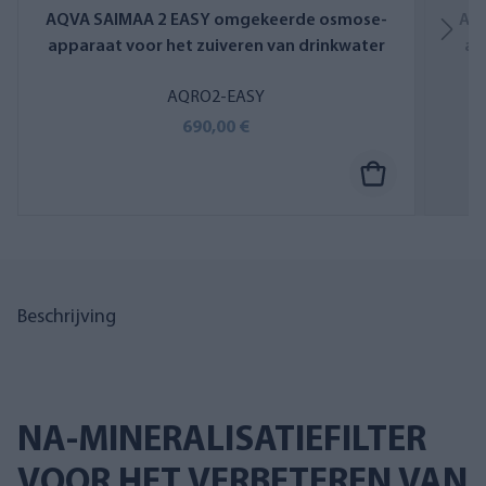
AQVA SAIMAA 2 EASY omgekeerde osmose-
AQ
apparaat voor het zuiveren van drinkwater
ap
AQRO2-EASY
690,00 €
Beschrijving
NA-MINERALISATIEFILTER
VOOR HET VERBETEREN VAN