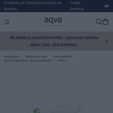
Kwaliteit uit Finland, bezorgd in de
Snelle
Benelux
levering
De zomer is nog niet voorbij – zorg voor schoon
meer-, zee- of bronwater.
Startpagina
AQVA-producten
Vervangfilters
Voor omgekeerde-osmosesystemen
PURE 2