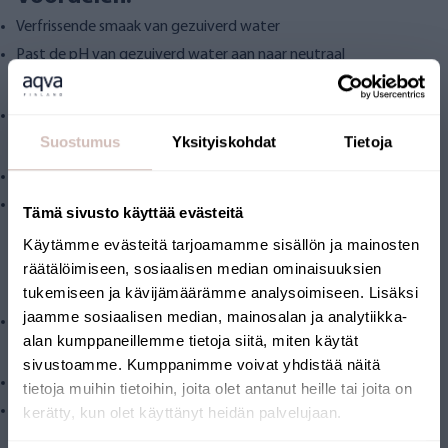
Verfrissende smaak van gezuiverd water
Past de pH van gezuiverd water aan naar neutraal
Bevatten:
calciet
Filter vervangen:
Suostumus
Yksityiskohdat
Tietoja
Vervang het filter elk jaar.
Als u veranderingen in de kwaliteit van uw gezuiverde water
Tämä sivusto käyttää evästeitä
opmerkt, adviseren wij u om een ??vervolganalyse van het
Käytämme evästeitä tarjoamamme sisällön ja mainosten
ongezuiverde water te laten uitvoeren.
räätälöimiseen, sosiaalisen median ominaisuuksien
Inhoud van het pakket:
tukemiseen ja kävijämäärämme analysoimiseen. Lisäksi
jaamme sosiaalisen median, mainosalan ja analytiikka-
vervangingsfilter
alan kumppaneillemme tietoja siitä, miten käytät
Technische kenmerken:
sivustoamme. Kumppanimme voivat yhdistää näitä
Aansluiting: 1/4' JG
tietoja muihin tietoihin, joita olet antanut heille tai joita on
Vervangfilter past op Pure en Pure 2 omgekeerde osmose
kerätty, kun olet käyttänyt heidän palvelujaan.
systemen