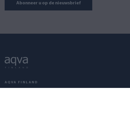
Abonneer u op de nieuwsbrief
AQVA FINLAND
Puusepänkatu 2 D, 00880 Helsinki
Open op werkdagen 09–17
+358 10 321 5080
myynti@aqva.fi
KvK-nummer: 2351337-8