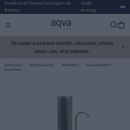
Kwaliteit uit Finland, bezorgd in de
Snelle
Benelux
levering
De zomer is nog niet voorbij – zorg voor schoon
meer-, zee- of bronwater.
Startpagina
AQVA-producten
Waterfilters
Kraanwaterfilters
Kraanfilters