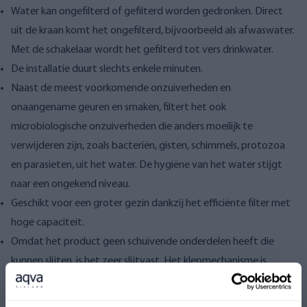
Water kan ongefilterd of gefilterd worden gedronken. Direct
uit de kraan komt het ongefilterd, bijvoorbeeld als afwaswater.
Met de schakelaar wordt het gefilterd tot vers drinkwater.
De installatie duurt slechts enkele minuten.
Naast de meest voorkomende onzuiverheden en
onaangename geuren en smaken, filtert het ook
microbiologische onzuiverheden die anders moeilijk te
verwijderen zijn, zoals bacteriën, gisten, schimmels, protozoa
en parasieten, uit het water. De hygiëne van het water stijgt
naar een ongekend niveau.
Geschikt voor een groter gezin dankzij het efficiënte filter met
hoge capaciteit.
Omdat het product geen schuivende onderdelen heeft die
kunnen slijten, is het zeer slijtvast. Het klepmechanisme is
ontworpen om duizenden keren gebruikt te kunnen worden
zonder lekkages of andere problemen.