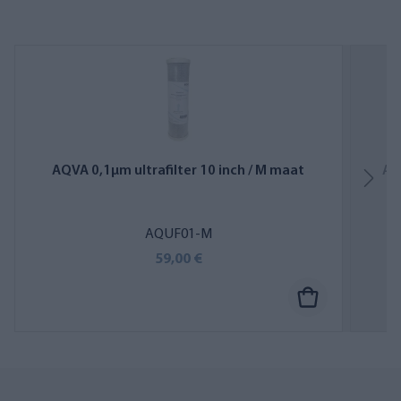
AQVA 0,1µm ultrafilter 10 inch / M maat
AQ
AQUF01-M
59,00 €