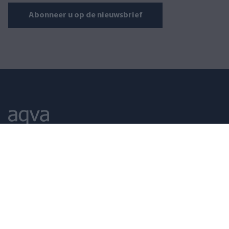
Abonneer u op de nieuwsbrief
AQVA FINLAND
Puusepänkatu 2 D, 00880 Helsinki
Open op werkdagen 09–17
+358 10 321 5080
myynti@aqva.fi