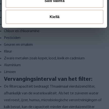
Salli valinta
Radon
Vaste stoffen tot 0,1 µm (0,0001 millimeter)
Kiellä
Mangaan
Humus (CZV, KMnO4 of permanganaatconsumptie)
Chloor en chlooramine
Pesticiden
Geuren en smaken
Kleur
Zware metalen zoals koper, lood, kwik en cadmium
Aluminium
Limoen
Vervangingsinterval van het filter:
De filtercapaciteit bedraagt ??maximaal vierduizend liter,
afhankelijk van de waterkwaliteit. Als het te zuiveren water
veel roest, ijzer, humus, microbiologische verontreinigingen of
kalk bevat, kan de capaciteit minder dan vierduizend liter