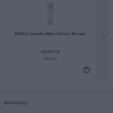
AQVA 0,1µm ultrafilter 10 inch / M maat
AQ
AQUF01-M
59,00 €
Beschrijving