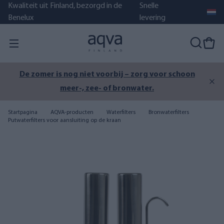
Kwaliteit uit Finland, bezorgd in de
Snelle
Benelux
levering
De zomer is nog niet voorbij – zorg voor schoon
meer-, zee- of bronwater.
Startpagina
AQVA-producten
Waterfilters
Bronwaterfilters
Putwaterfilters voor aansluiting op de kraan