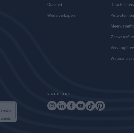
Qualiteit
Douchefilters
Wederverkopers
Putwaterfilte
Meerwaterfilt
Zeewaterfilte
Vervangfilter
Wateranalys
VOLG ONS