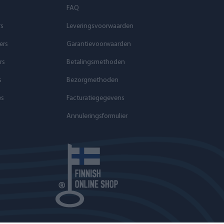
FAQ
rs
Leveringsvoorwaarden
ers
Garantievoorwaarden
rs
Betalingsmethoden
s
Bezorgmethoden
es
Facturatiegegevens
Annuleringsformulier