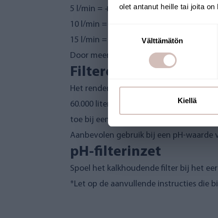
olet antanut heille tai joita o
5 l/min = +1
10 l/min = +0,7
Suostumuksen
15 l/min = +0,6
Välttämätön
valinta
Door meerdere filters in serie te schak
Filterefficiëntie
Het rendement wordt beïnvloed door de 
Kiellä
60.000 liter. De eigenschappen van het 
toe bij een hogere pH.
Aanbevolen gebruik bij een pH-waarde va
pH-filterinzet
Spoel het kalkhoudende filter bij het ee
*Let op de aanvullende instructies die b