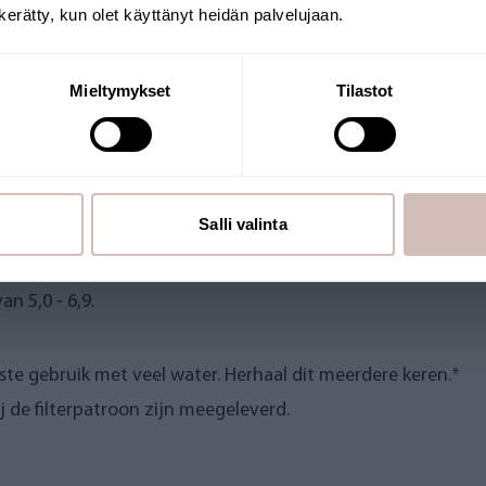
n kerätty, kun olet käyttänyt heidän palvelujaan.
Krik
Mieltymykset
Tilastot
elen, kan de pH-verhoging evenredig met de stroomsnelheid
eigenschappen van het water en de initiële pH-waarde van 
Salli valinta
water beïnvloeden het praktische rendement; in principe n
n 5,0 - 6,9.
rste gebruik met veel water. Herhaal dit meerdere keren.*
ij de filterpatroon zijn meegeleverd.