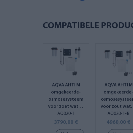
COMPATIBELE PRODU
AQVA AHTI M
AQVA AHTI M
omgekeerde-
omgekeerde
osmosesysteem
osmosesyste
voor zoet water,
voor zout wate
capaciteit tot
AQ020-1
capaciteit 50
AQ020-1-B
150 L/u
100 L/u
3790,00 €
4960,00 €