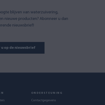
oogte blijven van waterzuivering,
en nieuwe producten? Abonneer u dan
erende nieuwsbrief!
u op de nieuwsbrief
EN
ONDERSTEUNING
ters
Contactgegevens