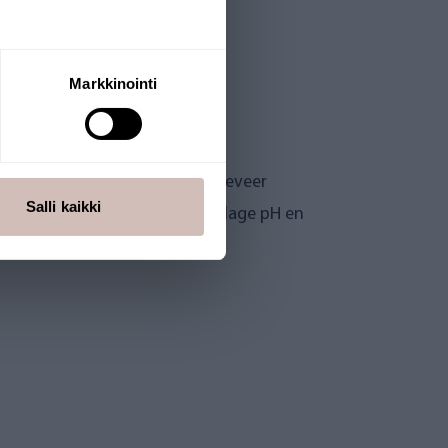
Markkinointi
 worden vergroot.
het water. Bij pH 6 is dat ongeveer
Salli kaikki
eemt het rendement af bij een lage pH en