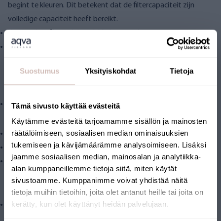
begint te kleuren. Dit betekent dat de filtercapaciteit zijn
volledige capaciteit heeft bereikt.
Vervang het filter minimaal één keer per jaar.
Als u veranderingen in de kwaliteit van uw gezuiverde water
opmerkt, adviseren wij u om een ??vervolganalyse van het
Suostumus
Yksityiskohdat
Tietoja
ongezuiverde water te laten uitvoeren.
Inhoud van het pakket:
Vervangend filter
Tämä sivusto käyttää evästeitä
Technische kenmerken:
Käytämme evästeitä tarjoamamme sisällön ja mainosten
räätälöimiseen, sosiaalisen median ominaisuuksien
Typische stroomsnelheid: max. 4-8 liter per minuut
tukemiseen ja kävijämäärämme analysoimiseen. Lisäksi
Drukval: 0,5 bar @ 5 l/min
jaamme sosiaalisen median, mainosalan ja analytiikka-
Vervangend filter past op Aqva filterbehuizing maat L
alan kumppaneillemme tietoja siitä, miten käytät
(standaardmaat 10”BB)
sivustoamme. Kumppanimme voivat yhdistää näitä
Systeemvereisten:
tietoja muihin tietoihin, joita olet antanut heille tai joita on
kerätty, kun olet käyttänyt heidän palvelujaan.
Voorfilter: Water dat naar het filter wordt geleid, moet worden
voorgefilterd. Bijvoorbeeld fijnfilter AQMF1-L en humusfilter