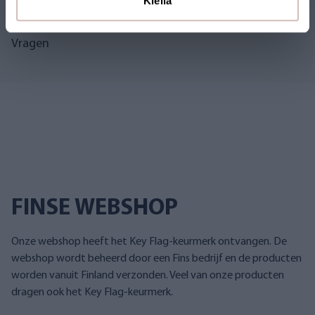
Kiellä
Vragen
FINSE WEBSHOP
Onze webshop heeft het Key Flag-keurmerk ontvangen. De
webshop wordt beheerd door een Fins bedrijf en de producten
worden vanuit Finland verzonden. Veel van onze producten
dragen ook het Key Flag-keurmerk.