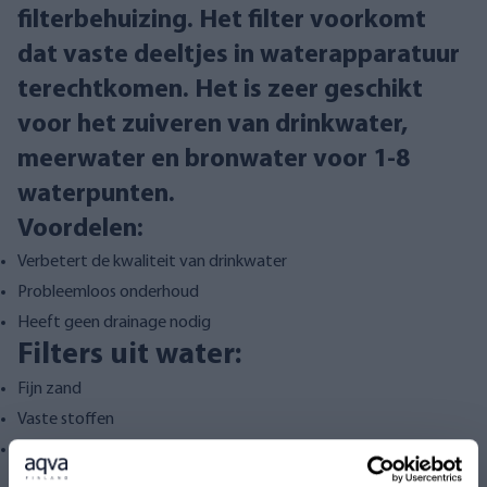
filterbehuizing. Het filter voorkomt
dat vaste deeltjes in waterapparatuur
terechtkomen. Het is zeer geschikt
voor het zuiveren van drinkwater,
meerwater en bronwater voor 1-8
waterpunten.
Voordelen:
Verbetert de kwaliteit van drinkwater
Probleemloos onderhoud
Heeft geen drainage nodig
Filters uit water:
Fijn zand
Vaste stoffen
Stuifmeel
Filter vervangen: