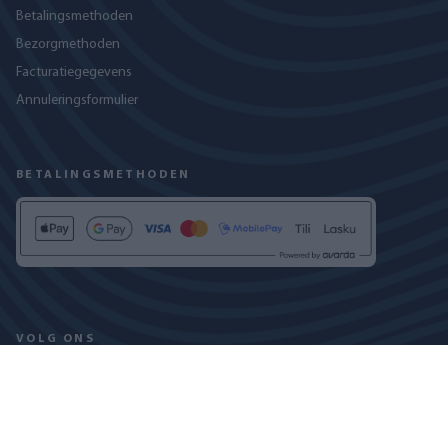
Betalingsmethoden
Bezorgmethoden
Facturatiegegevens
Annuleringsformulier
BETALINGSMETHODEN
VOLG ONS
PRIVACYBELEID
COOKIEVERKLARING