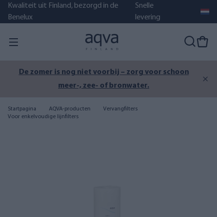
Kwaliteit uit Finland, bezorgd in de
Snelle
Benelux
levering
De zomer is nog niet voorbij – zorg voor schoon
meer-, zee- of bronwater.
Startpagina
AQVA-producten
Vervangfilters
Voor enkelvoudige lijnfilters