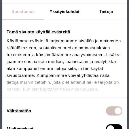
Suostumus
Yksityiskohdat
Tietoja
John Guest 1/2 inch - 3/8 inch verloopstuk,
hoek
Tämä sivusto käyttää evästeitä
PI211612S
Käytämme evästeitä tarjoamamme sisällön ja mainosten
6,90 €
räätälöimiseen, sosiaalisen median ominaisuuksien
tukemiseen ja kävijämäärämme analysoimiseen. Lisäksi
jaamme sosiaalisen median, mainosalan ja analytiikka-
alan kumppaneillemme tietoja siitä, miten käytät
sivustoamme. Kumppanimme voivat yhdistää näitä
tietoja muihin tietoihin, joita olet antanut heille tai joita on
kerätty, kun olet käyttänyt heidän palvelujaan.
Selecteer uw land van levering en taal om verder te gaan
Suostumuksen
Leveringsland
Välttämätön
valinta
Taal
Mieltymykset