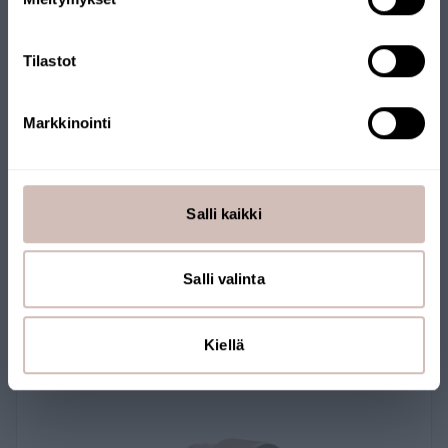
Krik
Tilastot
Markkinointi
John Guest 1/2 inch - 3/8 inch verloopstuk,
hoek
PP211612W
Salli kaikki
5,90 €
Salli valinta
Kiellä