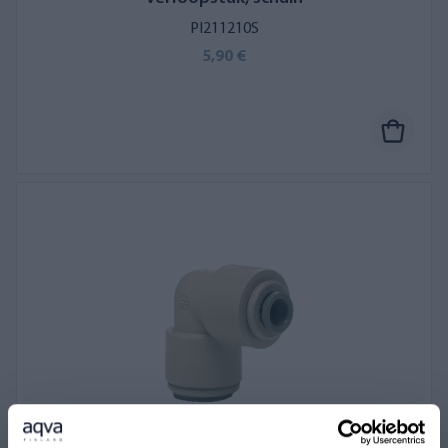
PI211210S
5,90 €