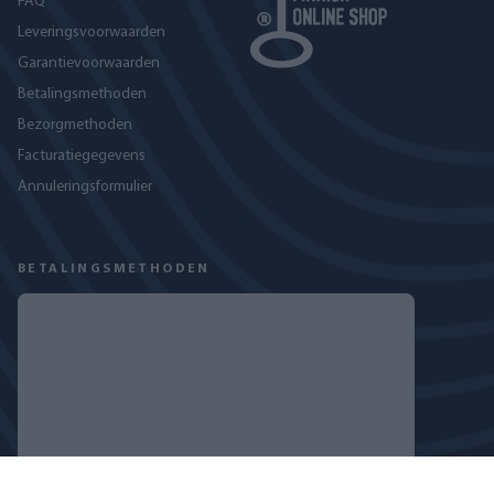
FAQ
Leveringsvoorwaarden
Garantievoorwaarden
Betalingsmethoden
Bezorgmethoden
Facturatiegegevens
Annuleringsformulier
BETALINGSMETHODEN
VOLG ONS