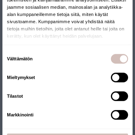
jaamme sosiaalisen median, mainosalan ja analytiikka-
alan kumppaneillemme tietoja siitä, miten käytät
sivustoamme. Kumppanimme voivat yhdistää näitä
tietoja muihin tietoihin, joita olet antanut heille tai joita on
kerätty, kun olet käyttänyt heidän palvelujaan.
FINSE WEBSHOP
Selecteer uw land van levering en taal om verder te gaan
Suostumuksen
Leveringsland
Välttämätön
valinta
Onze webshop heeft het Key Flag-keurmerk ontvangen. De
Taal
webshop wordt beheerd door een Fins bedrijf en de producten
worden vanuit Finland verzonden. Veel van onze producten
Mieltymykset
Krik
dragen ook het Key Flag-keurmerk.
Tilastot
Markkinointi