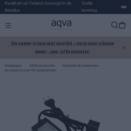
Kwaliteit uit Finland, bezorgd in de
Snelle
Benelux
levering
De zomer is nog niet voorbij – zorg voor schoon
meer-, zee- of bronwater.
Startpagina
AQVA-producten
Installatie & toebehoren
Accessoires voor UV-sterilisatoren