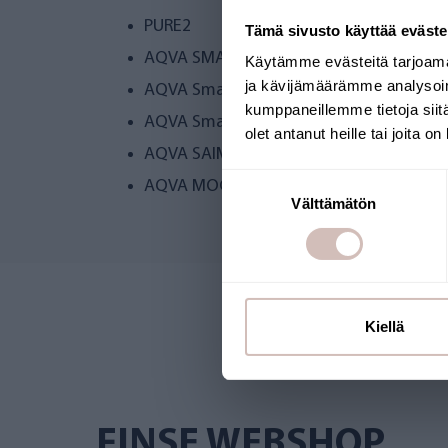
PURE2
Tämä sivusto käyttää eväste
AQVA SMART
Käytämme evästeitä tarjoama
ja kävijämäärämme analysoim
AQVA Smart EVO
kumppaneillemme tietoja siitä
AQVA Smart MAX
olet antanut heille tai joita o
AQVA SAIMAA
Suostumuksen
AQVA MOCCA
Välttämätön
valinta
Kiellä
FINSE WEBSHOP