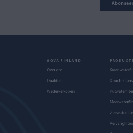
Abonneer 
AQVA FINLAND
PRODUCT
Over ons
Kraanwaterfil
Qualiteit
Douchefilters
Wederverkopers
Putwaterfilte
Meerwaterfilt
Zeewaterfilte
Vervangfilter