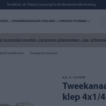
Kwaliteit uit Finland, bezorgd in de Benelux
Snelle levering
DVIES
ERVARINGEN
AQVA FINLAND
ONDERSTEUNING
r is nog niet voorbij – zorg voor schoon meer-, zee- of bronw
atie & toebehoren
Overige accessoires
AQ-S-3000W
Tweekanaals automatische
klep 4x1/4