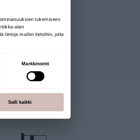
 ominaisuuksien tukemiseen
tiikka-alan
ietoja muihin tietoihin, joita
Markkinointi
Salli kaikki