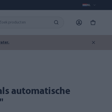
NL
ater.
"