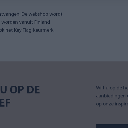
ontvangen. De webshop wordt
n worden vanuit Finland
k het Key Flag-keurmerk.
U OP DE
Wilt u op de h
aanbiedingen 
EF
op onze inspir