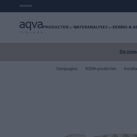
PRODUCTEN
WATERANALYSES
KENNIS & A
De zome
Startpagina
AQVA-producten
Install