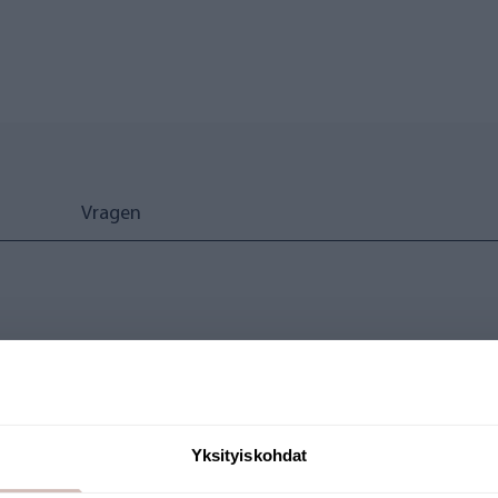
n
Vragen
n
gende producten
Yksityiskohdat