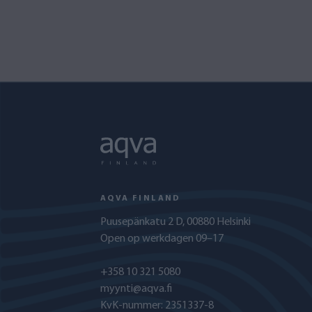
AQVA FINLAND
Puusepänkatu 2 D, 00880 Helsinki
Open op werkdagen 09–17
+358 10 321 5080
myynti@aqva.fi
KvK-nummer: 2351337-8