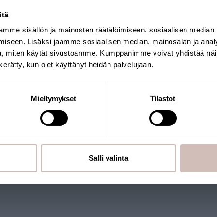
itä
mme sisällön ja mainosten räätälöimiseen, sosiaalisen median
Selecteer uw land van levering en taal om
iseen. Lisäksi jaamme sosiaalisen median, mainosalan ja analy
verder te gaan
, miten käytät sivustoamme. Kumppanimme voivat yhdistää näitä t
Leveringsland
Taal
n kerätty, kun olet käyttänyt heidän palvelujaan.
Krik
Mieltymykset
Tilastot
Salli valinta