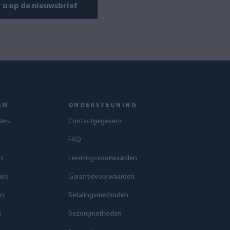
u op de nieuwsbrief
EN
ONDERSTEUNING
ters
Contactgegevens
FAQ
rs
Leveringsvoorwaarden
ers
Garantievoorwaarden
rs
Betalingsmethoden
s
Bezorgmethoden