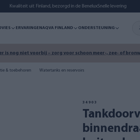
Kwaliteit uit Finland, bezorgd in de Benelux
Snelle levering
DVIES
ERVARINGEN
AQVA FINLAND
ONDERSTEUNING
r is nog niet voorbij – zorg voor schoon meer-, zee- of bronw
atie & toebehoren
Watertanks en reservoirs
34903
Tankdoorvoer, 3/4"
binnendra