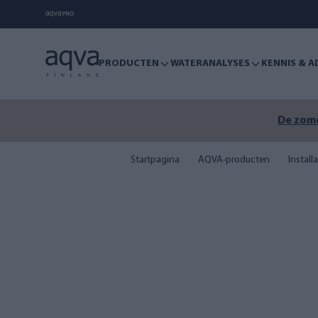
PRODUCTEN
WATERANALYSES
KENNIS & A
De zome
Startpagina
AQVA-producten
Install