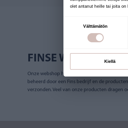
olet antanut heille tai joita o
Suostumuksen
Välttämätön
valinta
FINSE WEBSHOP
Kiellä
Onze webshop heeft het Key Flag-keurmerk 
beheerd door een Fins bedrijf en de producte
verzonden. Veel van onze producten dragen oo