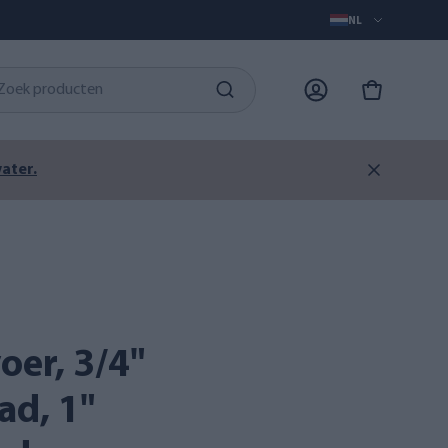
NL
ater.
ad, 1"