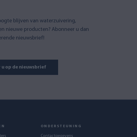
oogte blijven van waterzuivering,
en nieuwe producten? Abonneer u dan
erende nieuwsbrief!
u op de nieuwsbrief
EN
ONDERSTEUNING
ters
Contactgegevens