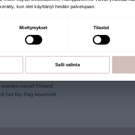
Leveringsland
Taal
n kerätty, kun olet käyttänyt heidän palvelujaan.
Krik
Mieltymykset
Tilastot
Salli valinta
ontvangen. De webshop wordt
n worden vanuit Finland
k het Key Flag-keurmerk.