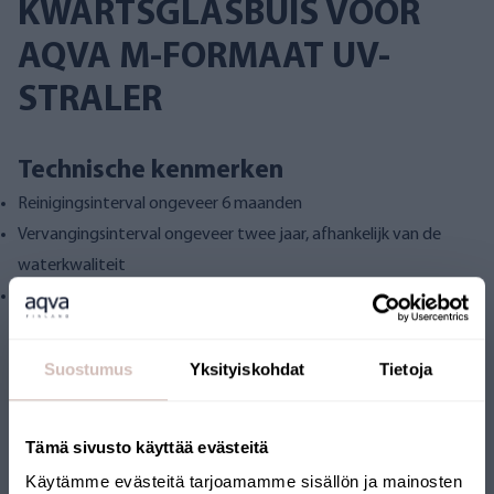
KWARTSGLASBUIS VOOR
AQVA M-FORMAAT UV-
STRALER
Technische kenmerken
Reinigingsinterval ongeveer 6 maanden
Vervangingsinterval ongeveer twee jaar, afhankelijk van de
waterkwaliteit
Past op E360
Suostumus
Yksityiskohdat
Tietoja
Beoordelingen
Tämä sivusto käyttää evästeitä
Käytämme evästeitä tarjoamamme sisällön ja mainosten
Vragen