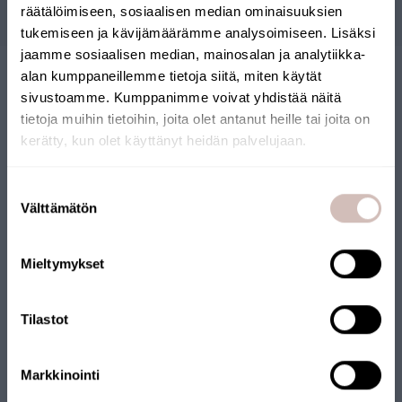
räätälöimiseen, sosiaalisen median ominaisuuksien
tukemiseen ja kävijämäärämme analysoimiseen. Lisäksi
jaamme sosiaalisen median, mainosalan ja analytiikka-
alan kumppaneillemme tietoja siitä, miten käytät
sivustoamme. Kumppanimme voivat yhdistää näitä
tietoja muihin tietoihin, joita olet antanut heille tai joita on
kerätty, kun olet käyttänyt heidän palvelujaan.
Selecteer uw land van levering en taal om verder te gaan
Suostumuksen
FINSE WEBSHOP
Leveringsland
Välttämätön
valinta
Taal
Onze webshop heeft het Key Flag-keurmerk ontvangen. De
Mieltymykset
Krik
webshop wordt beheerd door een Fins bedrijf en de producten
worden vanuit Finland verzonden. Veel van onze producten
dragen ook het Key Flag-keurmerk.
Tilastot
Markkinointi