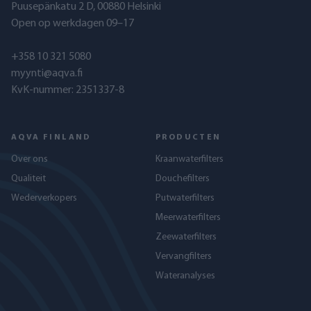
Puusepänkatu 2 D, 00880 Helsinki
Open op werkdagen 09–17
+358 10 321 5080
myynti@aqva.fi
KvK-nummer: 2351337-8
AQVA FINLAND
PRODUCTEN
Over ons
Kraanwaterfilters
Qualiteit
Douchefilters
Wederverkopers
Putwaterfilters
Meerwaterfilters
Zeewaterfilters
Vervangfilters
Wateranalyses