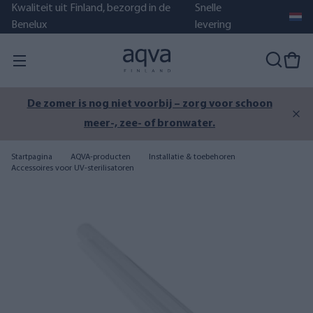
Kwaliteit uit Finland, bezorgd in de
Snelle
Benelux
levering
De zomer is nog niet voorbij – zorg voor schoon
meer-, zee- of bronwater.
Startpagina
AQVA-producten
Installatie & toebehoren
Accessoires voor UV-sterilisatoren