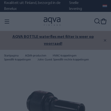
Kwaliteit uit Finland, bezorgd in de
Snelle
Benelux
levering
p
De zomer is nog niet voorbij – zorg voor schoon
meer-, zee- of bronwater.
Startpagina
AQVA-producten
HVAC-koppelingen
Speedfit-koppelingen
John Guest Speedfit-rechte koppelingen