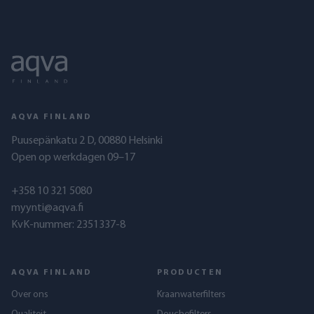
AQVA FINLAND
Puusepänkatu 2 D, 00880 Helsinki
Open op werkdagen 09–17
+358 10 321 5080
myynti@aqva.fi
KvK-nummer: 2351337-8
AQVA FINLAND
PRODUCTEN
Over ons
Kraanwaterfilters