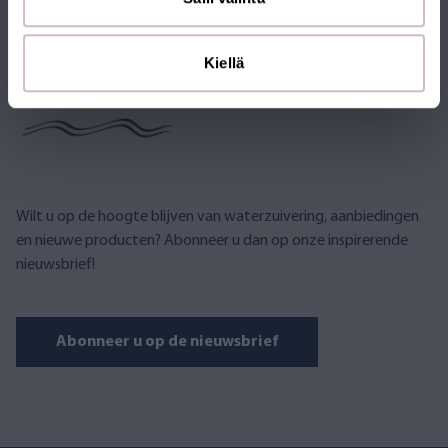
ABONNEER U OP DE
Kiellä
NIEUWSBRIEF
Wilt u op de hoogte blijven van waterzuivering, aanbiedingen
en nieuwe producten? Abonneer u dan op onze inspirerende
nieuwsbrief!
Abonneer u op de nieuwsbrief