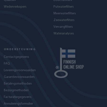
Qualiteit
Douchefilters
Wederverkopers
Putwaterfilters
Meerwaterfilters
Zeewaterfilters
Vervangfilters
Wateranalyses
ONDERSTEUNING
Contactgegevens
FAQ
Leveringsvoorwaarden
Garantievoorwaarden
Betalingsmethoden
Bezorgmethoden
Facturatiegegevens
Annuleringsformulier