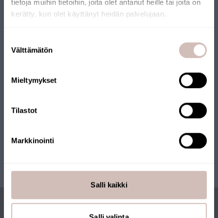
tietoja muihin tietoihin, joita olet antanut heille tai joita on
Onze webshop heeft het Key Flag-keurmerk ontvangen. De
kerätty, kun olet käyttänyt heidän palvelujaan.
webshop wordt beheerd door een Fins bedrijf en de producten
worden vanuit Finland verzonden. Veel van onze producten
Selecteer uw land van levering en taal om verder te gaan
Suostumuksen
dragen ook het Key Flag-keurmerk.
Leveringsland
Välttämätön
valinta
Taal
Mieltymykset
Krik
Tilastot
Markkinointi
Salli kaikki
Salli valinta