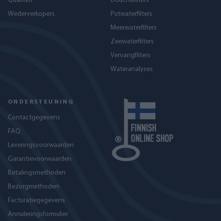
Qualiteit
Douchefilters
Wederverkopers
Putwaterfilters
Meerwaterfilters
Zeewaterfilters
Vervangfilters
Wateranalyses
ONDERSTEUNING
Contactgegevens
FAQ
Leveringsvoorwaarden
Garantievoorwaarden
Betalingsmethoden
Bezorgmethoden
Facturatiegegevens
Annuleringsformulier