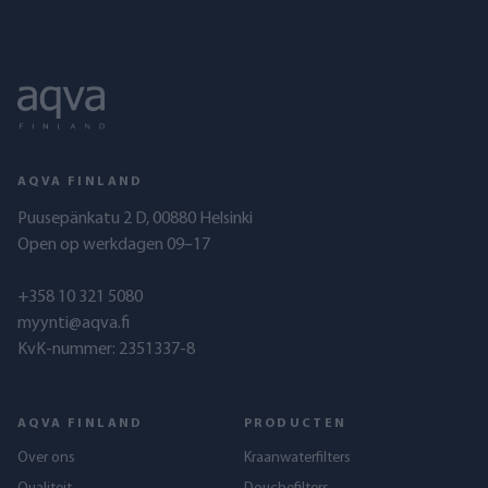
AQVA FINLAND
Puusepänkatu 2 D, 00880 Helsinki
Open op werkdagen 09–17
+358 10 321 5080
myynti@aqva.fi
KvK-nummer: 2351337-8
AQVA FINLAND
PRODUCTEN
Over ons
Kraanwaterfilters