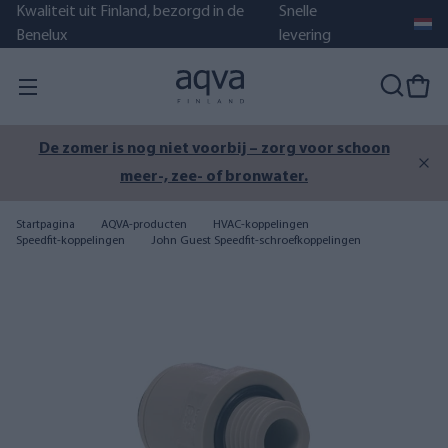
Kwaliteit uit Finland, bezorgd in de
Snelle
Benelux
levering
r schoon
AQVA BOTTLE waterfles met filter is weer 
voorraad!
Startpagina
AQVA-producten
HVAC-koppelingen
Speedfit-koppelingen
John Guest Speedfit-schroefkoppelingen