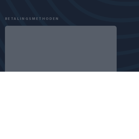
BETALINGSMETHODEN
VOLG ONS
PRIVACYBELEID
COOKIEVERKLARING
COPYRIGHT © 2024