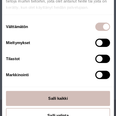
tietoja muihin tietoihin, joita olet antanut heille tai joita on
Onze webshop heeft het Key Flag-keurmerk ontvangen. De
kerätty, kun olet käyttänyt heidän palvelujaan.
webshop wordt beheerd door een Fins bedrijf en de producten
worden vanuit Finland verzonden. Veel van onze producten
Selecteer uw land van levering en taal om verder te gaan
Suostumuksen
dragen ook het Key Flag-keurmerk.
Leveringsland
Välttämätön
valinta
Taal
Mieltymykset
Krik
Tilastot
Markkinointi
Salli kaikki
Salli valinta