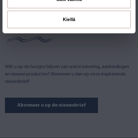
ABONNEER U OP DE
Kiellä
NIEUWSBRIEF
Wilt u op de hoogte blijven van waterzuivering, aanbiedingen
en nieuwe producten? Abonneer u dan op onze inspirerende
nieuwsbrief!
Abonneer u op de nieuwsbrief