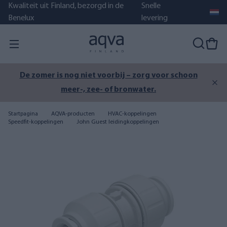
Kwaliteit uit Finland, bezorgd in de
Snelle
Benelux
levering
De zomer is nog niet voorbij – zorg voor schoon
meer-, zee- of bronwater.
Startpagina
AQVA-producten
HVAC-koppelingen
Speedfit-koppelingen
John Guest leidingkoppelingen