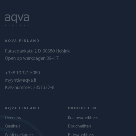
AQVA FINLAND
Puusepänkatu 2 D, 00880 Helsinki
Open op werkdagen 09–17
+358 10 321 5080
myynti@aqva.fi
KvK-nummer: 2351337-8
AQVA FINLAND
PRODUCTEN
Over ons
Kraanwaterfilters
Qualiteit
Douchefilters
Wederverkopers
Putwaterfilters