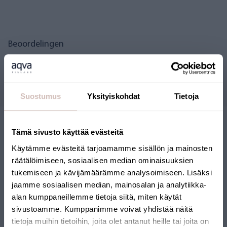
Beoordelingen
Vragen
Suostumus
Yksityiskohdat
Tietoja
Tämä sivusto käyttää evästeitä
Käytämme evästeitä tarjoamamme sisällön ja mainosten
räätälöimiseen, sosiaalisen median ominaisuuksien
tukemiseen ja kävijämäärämme analysoimiseen. Lisäksi
jaamme sosiaalisen median, mainosalan ja analytiikka-
FINSE WEBSHOP
alan kumppaneillemme tietoja siitä, miten käytät
sivustoamme. Kumppanimme voivat yhdistää näitä
tietoja muihin tietoihin, joita olet antanut heille tai joita on
Onze webshop heeft het Key Flag-keurmerk ontvangen. De