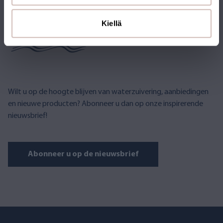
ABONNEER U OP DE
NIEUWSBRIEF
Kiellä
Wilt u op de hoogte blijven van waterzuivering, aanbiedingen
en nieuwe producten? Abonneer u dan op onze inspirerende
nieuwsbrief!
Abonneer u op de nieuwsbrief