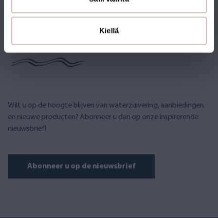
ABONNEER U OP DE
Kiellä
NIEUWSBRIEF
Wilt u op de hoogte blijven van waterzuivering, aanbiedingen
en nieuwe producten? Abonneer u dan op onze inspirerende
nieuwsbrief!
Abonneer u op de nieuwsbrief