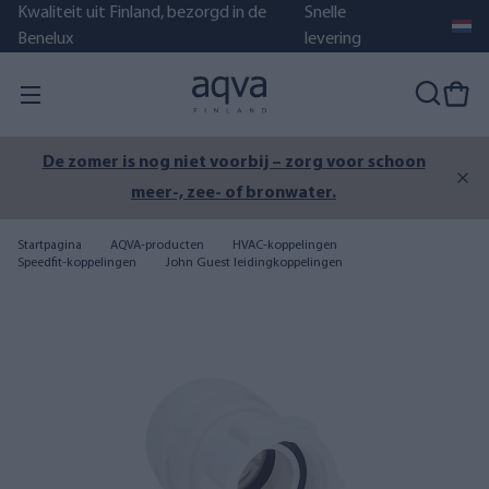
Kwaliteit uit Finland, bezorgd in de
Snelle
Benelux
levering
De zomer is nog niet voorbij – zorg voor schoon
meer-, zee- of bronwater.
Startpagina
AQVA-producten
HVAC-koppelingen
Speedfit-koppelingen
John Guest leidingkoppelingen