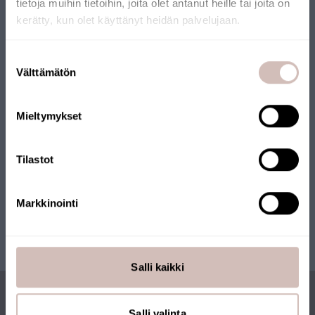
tietoja muihin tietoihin, joita olet antanut heille tai joita on
Onze webshop heeft het Key Flag-keurmerk ontvangen. De
kerätty, kun olet käyttänyt heidän palvelujaan.
webshop wordt beheerd door een Fins bedrijf en de producten
worden vanuit Finland verzonden. Veel van onze producten
Selecteer uw land van levering en taal om verder te gaan
Suostumuksen
dragen ook het Key Flag-keurmerk.
Leveringsland
Välttämätön
valinta
Taal
Mieltymykset
Krik
Tilastot
Markkinointi
Salli kaikki
Salli valinta