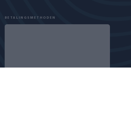
BETALINGSMETHODEN
VOLG ONS
PRIVACYBELEID
COOKIEVERKLARING
COPYRIGHT © 2024