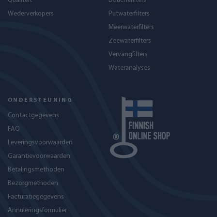
Qualiteit
Douchefilters
Wederverkopers
Putwaterfilters
Meerwaterfilters
Zeewaterfilters
Vervangfilters
Wateranalyses
ONDERSTEUNING
Contactgegevens
FAQ
Leveringsvoorwaarden
Garantievoorwaarden
Betalingsmethoden
Bezorgmethoden
Facturatiegegevens
Annuleringsformulier