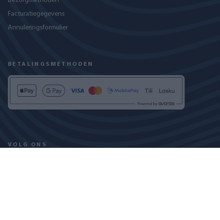
Bezorgmethoden
Facturatiegegevens
Annuleringsformulier
BETALINGSMETHODEN
VOLG ONS
PRIVACYBELEID
COOKIEVERKLARING