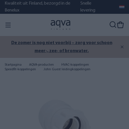
Kwaliteit uit Finland, bezorgd in de
Snelle
Benelux
levering
De zomer is nog niet voorbij – zorg voor schoon
meer-, zee- of bronwater.
Startpagina
AQVA-producten
HVAC-koppelingen
Speedfit-koppelingen
John Guest leidingkoppelingen