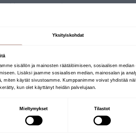
ons laboratorium gestuurd.
j de monsterkit zit aan op welke eigenschappen u het water 
Yksityiskohdat
itä
mme sisällön ja mainosten räätälöimiseen, sosiaalisen median
Selecteer uw land van levering en taal om
iseen. Lisäksi jaamme sosiaalisen median, mainosalan ja analy
verder te gaan
, miten käytät sivustoamme. Kumppanimme voivat yhdistää näitä t
Leveringsland
Taal
n kerätty, kun olet käyttänyt heidän palvelujaan.
Krik
Mieltymykset
Tilastot