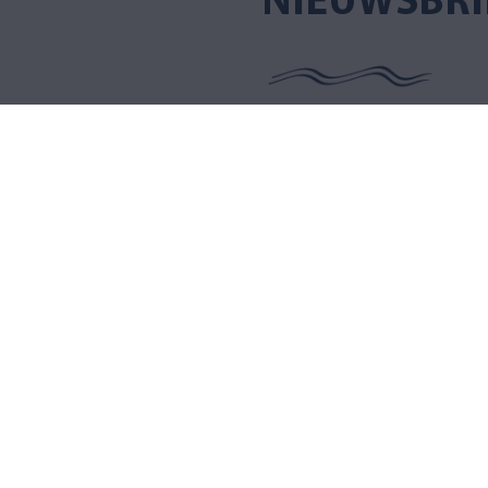
NIEUWSBRI
AQVA FINLAND
Puusepänkatu 2 D, 00880 Helsinki
Open op werkdagen 09–17