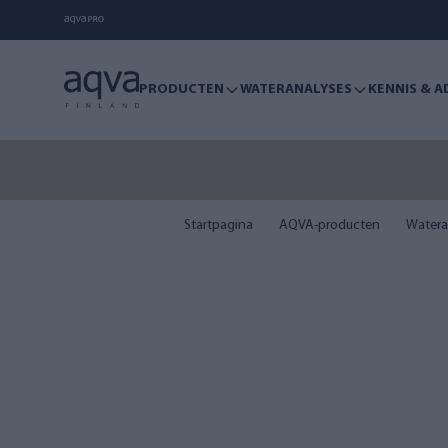
PRODUCTEN
WATERANALYSES
KENNIS & A
De zome
Startpagina
AQVA-producten
Watera