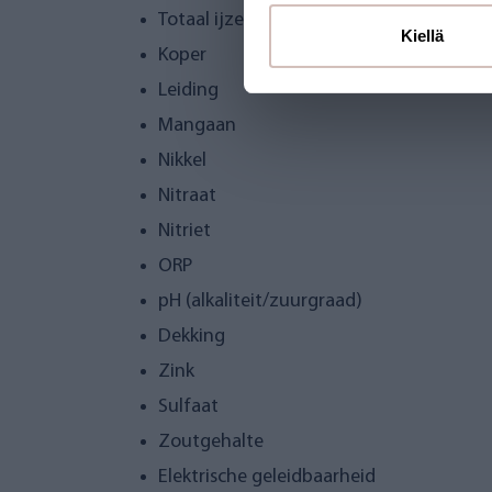
Totaal ijzer
Kiellä
Koper
Leiding
Mangaan
Nikkel
Nitraat
Nitriet
ORP
pH (alkaliteit/zuurgraad)
Dekking
Zink
Sulfaat
Zoutgehalte
Elektrische geleidbaarheid