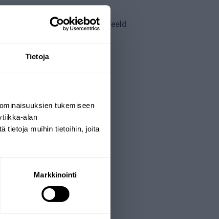
wilt laten analyseren (bijvoorbeeld
Tietoja
 ominaisuuksien tukemiseen
tiikka-alan
ietoja muihin tietoihin, joita
Markkinointi