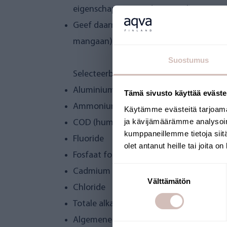
eigenschappen worden vervolgens naar 
Geef daarnaast op de vragenlijst die bi
mangaan).
Suostumus
Selecteerbare individuele analyses:
Aluminium
Tämä sivusto käyttää eväste
Ammonium
Käytämme evästeitä tarjoama
ja kävijämäärämme analysoim
COD (humus)
kumppaneillemme tietoja siitä
Fluoride
olet antanut heille tai joita o
Fosfaat fosfor
Suostumuksen
Cadmium
Välttämätön
valinta
Chloride
Totale alkaliteit
Algemene hardheid