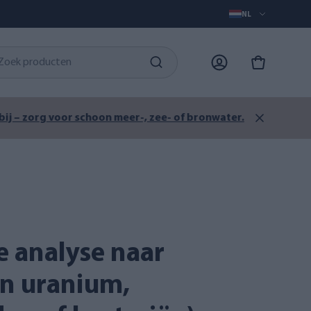
NL
ater.
en uranium,