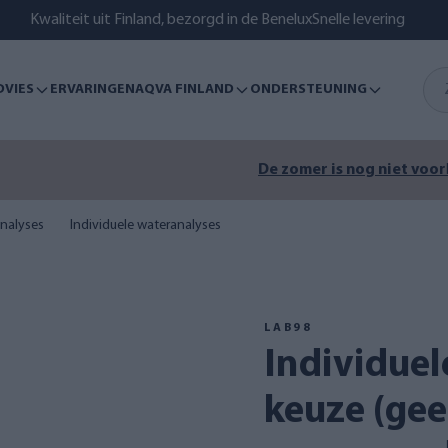
Kwaliteit uit Finland, bezorgd in de Benelux
Snelle levering
DVIES
ERVARINGEN
AQVA FINLAND
ONDERSTEUNING
r is nog niet voorbij – zorg voor schoon meer-, zee- of bronw
nalyses
Individuele wateranalyses
LAB98
Individuele analyse naar
keuze (ge