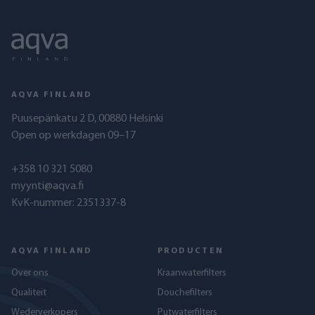
AQVA FINLAND
Puusepänkatu 2 D, 00880 Helsinki
Open op werkdagen 09–17
+358 10 321 5080
myynti@aqva.fi
KvK-nummer: 2351337-8
AQVA FINLAND
PRODUCTEN
Over ons
Kraanwaterfilters
Qualiteit
Douchefilters
Wederverkopers
Putwaterfilters