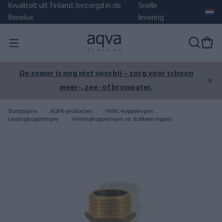
Kwaliteit uit Finland, bezorgd in de
Snelle
Benelux
levering
De zomer is nog niet voorbij – zorg voor schoon
meer-, zee- of bronwater.
Startpagina
AQVA-producten
HVAC-koppelingen
Leidingkoppelingen
Verlengkoppelingen en dubbele nippels