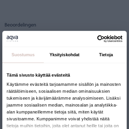
Beoordelingen
Vragen
Suostumus
Yksityiskohdat
Tietoja
Tämä sivusto käyttää evästeitä
Käytämme evästeitä tarjoamamme sisällön ja mainosten
räätälöimiseen, sosiaalisen median ominaisuuksien
tukemiseen ja kävijämäärämme analysoimiseen. Lisäksi
jaamme sosiaalisen median, mainosalan ja analytiikka-
FINSE WEBSHOP
alan kumppaneillemme tietoja siitä, miten käytät
sivustoamme. Kumppanimme voivat yhdistää näitä
tietoja muihin tietoihin, joita olet antanut heille tai joita on
Onze webshop heeft het Key Flag-keurmerk ontvangen. De