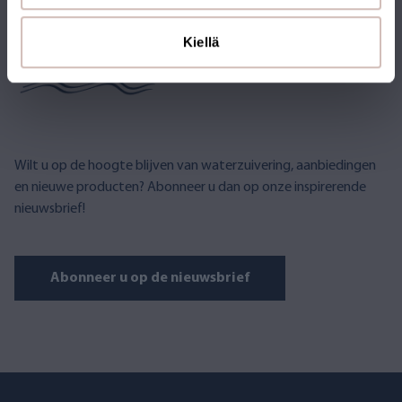
ABONNEER U OP DE
NIEUWSBRIEF
Kiellä
Wilt u op de hoogte blijven van waterzuivering, aanbiedingen
en nieuwe producten? Abonneer u dan op onze inspirerende
nieuwsbrief!
Abonneer u op de nieuwsbrief