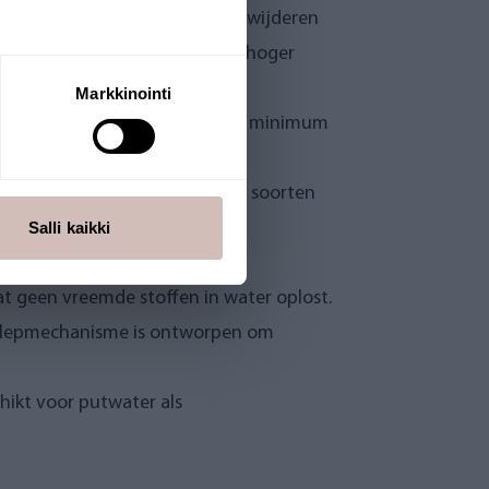
ar ook andere moeilijk te verwijderen
e waterhygiëne wordt naar een hoger
Markkinointi
r de hoeveelheid plastic tot een minimum
u, waardoor veel verschillende soorten
Salli kaikki
r een snellere waterstroom.
at geen vreemde stoffen in water oplost.
et klepmechanisme is ontworpen om
hikt voor putwater als