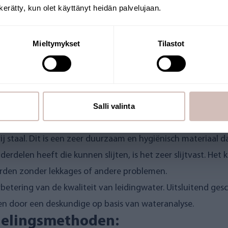
n kerätty, kun olet käyttänyt heidän palvelujaan.
omende onzuiverheden en onaangename geuren en smaken, ma
ls bacteriën, gisten, schimmels, protozoa en parasieten. D
Krik
Mieltymykset
Tilastot
atie van actieve kool en ionenwisselingsfiltratie, waardoo
ie tilt de prestaties van actieve kool naar een nieuw nivea
Salli valinta
 en het grote holle vezelgedeelte van het filter zorgen voo
j staal. Dit is een zeer duurzaam en hygiënisch materiaal d
rdelen heeft die kunnen slijten, is het zeer slijtvast. H
rden zonder lekkages of andere problemen.
etering van de kwaliteit van leidingwater. Uitsluitend gesc
en door een deskundige op basis van wateranalyse.
delingsmethoden: