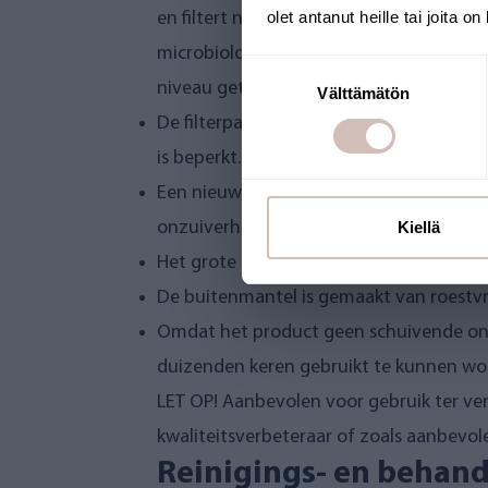
olet antanut heille tai joita o
en filtert niet alleen de meest voork
microbiologische verontreinigingen zoa
Suostumuksen
niveau getild.
Välttämätön
valinta
De filterpatroonbehuizing is een combin
is beperkt.
Een nieuw type ionenwisselingstechnolog
Kiellä
onzuiverheden beter worden gefilterd.
Het grote oppervlak van de actieve kool
De buitenmantel is gemaakt van roestvri
Omdat het product geen schuivende onde
duizenden keren gebruikt te kunnen wo
LET OP! Aanbevolen voor gebruik ter verb
kwaliteitsverbeteraar of zoals aanbevol
Reinigings- en behan