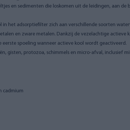
tjes en sedimenten die loskomen uit de leidingen, aan de bu
l in het adsorptiefilter zich aan verschillende soorten wat
etalen en zware metalen. Dankzij de vezelachtige actieve koo
de eerste spoeling wanneer actieve kool wordt geactiveerd.
riën, gisten, protozoa, schimmels en micro-afval, inclusief m
 en cadmium