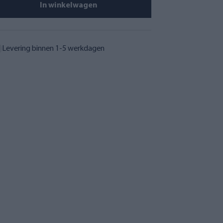
In winkelwagen
Levering binnen 1-5 werkdagen
Kraan- en
Kraan- en
elfilterconver
tafelfilterconver
adapter voor
sieadapter voor