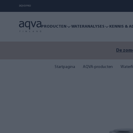
PRODUCTEN
WATERANALYSES
KENNIS & A
De zome
Startpagina
AQVA-producten
Waterfi