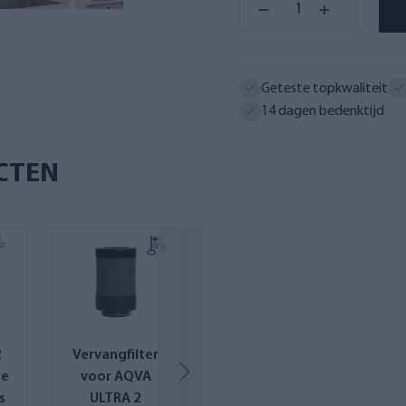
Geteste topkwaliteit
14 dagen bedenktijd
CTEN
2
Vervangfilter
Kraan- en
te
voor AQVA
tafelfilterconver
taf
s
ULTRA 2
sieadapter voor
sie