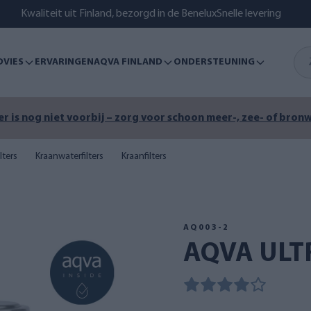
Kwaliteit uit Finland, bezorgd in de Benelux
Snelle levering
DVIES
ERVARINGEN
AQVA FINLAND
ONDERSTEUNING
r is nog niet voorbij – zorg voor schoon meer-, zee- of bronw
lters
Kraanwaterfilters
Kraanfilters
AQ003-2
AQVA ULT