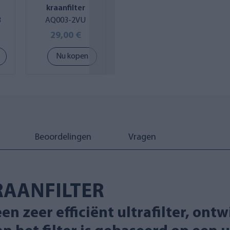
kraanfilter
18,5 mm
3
AQ003-2VU
kraandraad
AQ080
k
29,00 €
12,90 €
Nu kopen
Nu kopen
Beoordelingen
Vragen
RAANFILTER
een zeer efficiënt ultrafilter, on