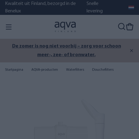
Kwaliteit uit Finland, bezorgd in de
Snelle
Benelux
levering
De zomer is nog niet voorbij – zorg voor schoon
meer-, zee- of bronwater.
Startpagina
AQVA-producten
Waterfilters
Douchefilters