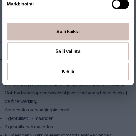
Markkinointi
Key Flag-product, speciaal ontwikkeld voor leidingwater. De
filter is getest in het eigen waterlaboratorium van AQVA en
vervaardigd uit hoogwaardige, duurzame materialen.
Salli kaikki
De keuze is niet alleen doeltreffend, maar ook ecologisch:
De vervangingsfilters bevatten tot 80% minder plastic dan
vergelijkbare alternatieven.
Salli valinta
Het frame is vrij van chroom of aluminium, materialen met een
grote egologische impact.
Kiellä
De AQVA FRESH-douchefilter filtert specifiek onzuiverheden
die schadelijk zijn voor haar en huid, zoals chloor en metalen.
Ook badkameroppervlakken blijven zichtbaar schoner dankzij
de filterwerking.
Aanbevolen vervangingsinterval:
1 gebruiker: 12 maanden
2 gebruikers: 6 maanden
Bij meer gebruikers: overeenkomstig vaker vervangen