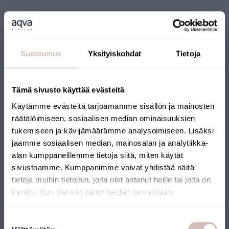
Suostumus
Yksityiskohdat
Tietoja
Tämä sivusto käyttää evästeitä
Käytämme evästeitä tarjoamamme sisällön ja mainosten
FINSE WEBSHOP
räätälöimiseen, sosiaalisen median ominaisuuksien
tukemiseen ja kävijämäärämme analysoimiseen. Lisäksi
Onze webshop heeft het Key Flag-keurmerk ontvangen. De
jaamme sosiaalisen median, mainosalan ja analytiikka-
webshop wordt beheerd door een Fins bedrijf en de producten
alan kumppaneillemme tietoja siitä, miten käytät
worden vanuit Finland verzonden. Veel van onze producten
sivustoamme. Kumppanimme voivat yhdistää näitä
dragen ook het Key Flag-keurmerk.
tietoja muihin tietoihin, joita olet antanut heille tai joita on
kerätty, kun olet käyttänyt heidän palvelujaan.
Selecteer uw land van levering en taal om verder te gaan
Suostumuksen
Leveringsland