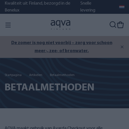
Kwaliteit uit Finland, bezorgd in de
Snelle
Benelux
levering
De zomer is nog niet voorbij – zorg voor schoon
meer-, zee- of bronwater.
Startpagina
Artikelen
Betaalmethoden
BETAALMETHODEN
AQVA maakt gebruik van Avarda Checkout voor alle