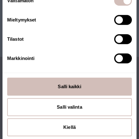
Välttämätön
valinta
Taal
Mieltymykset
Krik
Tilastot
Markkinointi
ABONNEER U OP DE
Salli kaikki
NIEUWSBRIEF
Salli valinta
Kiellä