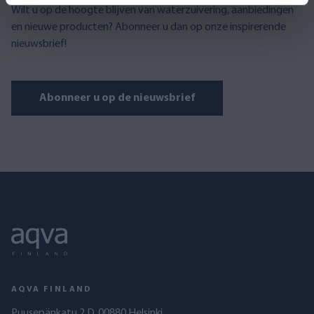
Wilt u op de hoogte blijven van waterzuivering, aanbiedingen
en nieuwe producten? Abonneer u dan op onze inspirerende
nieuwsbrief!
Abonneer u op de nieuwsbrief
AQVA FINLAND
Puusepänkatu 2 D, 00880 Helsinki