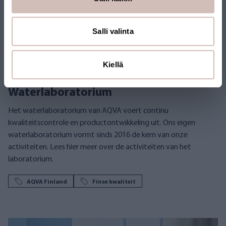
Salli valinta
Kiellä
Waterlaboratorium
Het waterlaboratorium van AQVA voert continu
kwaliteitscontrole en productontwikkeling uit. Ons eigen
waterlaboratorium vormt sinds 2016 de kern van onze
activiteiten. Lees hier meer over de activiteiten van het
laboratorium.
AQVA Finland
Finse kwaliteit