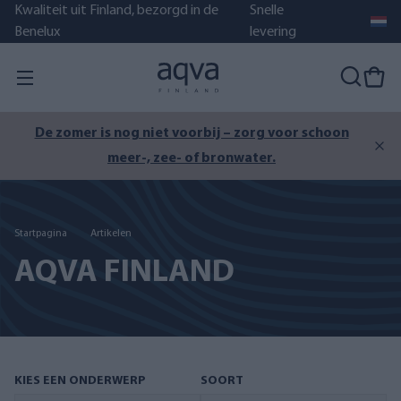
Kwaliteit uit Finland, bezorgd in de
Snelle
Benelux
levering
De zomer is nog niet voorbij – zorg voor schoon
meer-, zee- of bronwater.
Startpagina
Artikelen
AQVA FINLAND
KIES EEN ONDERWERP
SOORT