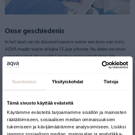
Onse geschiedenis
In het land van de duizend meren is water een bron van trots.
AQVA maakt water al bijna 15 jaar schoner. Nu delen we onze
expertise met de wereld. Lees hoe onze activiteiten zijn
gegroeid en ontwikkeld.
AQVA Finland
Finse kwaliteit
Suostumus
Yksityiskohdat
Tietoja
Tämä sivusto käyttää evästeitä
Käytämme evästeitä tarjoamamme sisällön ja mainosten
räätälöimiseen, sosiaalisen median ominaisuuksien
tukemiseen ja kävijämäärämme analysoimiseen. Lisäksi
jaamme sosiaalisen median, mainosalan ja analytiikka-