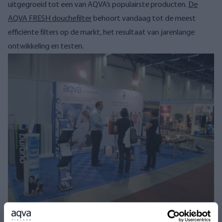
uitgegroeid tot een van AQVA’s populairste producten.
De
AQVA FRESH douchefilter
behoort vandaag tot de meest
efficiënte filters op de markt, het resultaat van jarenlange
ontwikkeling en testen.
Wereldreizigers met passie