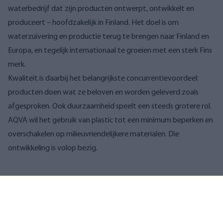
waterbedrijf dat zijn producten ontwerpt, ontwikkelt en
produceert – hoofdzakelijk in Finland. Het doel is om
waterzuivering en productie terug te brengen naar Finland en
Europa, en tegelijk internationaal te groeien met een sterk Fins
merk.
Kwaliteit is daarbij het belangrijkste concurrentievoordeel:
producten doen wat ze beloven en worden geleverd zoals
afgesproken. Ook duurzaamheid speelt een steeds grotere rol.
AQVA wil het gebruik van plastic tot een minimum beperken en
overschakelen op milieuvriendelijkere materialen. Die
ontwikkeling is volop bezig.
Gerelateerde artikelen
Finse kwaliteit
AQVA Finland