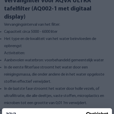
Vervangfilter voor AQVA ULTRA
tafelfilter (AQ002-1 met digitaal
display)
Vervangingsinterval van het filter:
Capaciteit circa 5000 - 6000 liter
Het type en de kwaliteit van het water beïnvloeden de
opbrengst
Activiteiten:
Aanbevolen waterbron: voorbehandeld gemeentelijk water
In de eerste filterfase stroomt het water door een
reinigingsmassa, die onder andere de in het water opgeloste
stoffen effectief verwijdert.
In de laatste fase stroomt het water door holle vezels, of
ultrafiltratie, die alle deeltjes, vaste stoffen, microplastics en
microben tot een grootte van 0,01 ?m verwijdert.
Ter vergelijking: de grootte van bacteriën varieert tussen 0,2 en