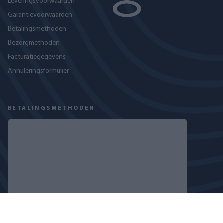
Leveringsvoorwaarden
Garantievoorwaarden
Betalingsmethoden
Bezorgmethoden
Facturatiegegevens
Annuleringsformulier
BETALINGSMETHODEN
VOLG ONS