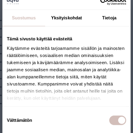
60 µm en die van virussen tussen 0,005 en 0,3 µm.
Water filteren?:
Suostumus
Yksityiskohdat
Tietoja
chloor
pesticiden
zware metalen zoals koper, lood, kwik en cadmium
Tämä sivusto käyttää evästeitä
limoen
Käytämme evästeitä tarjoamamme sisällön ja mainosten
ijzer en roest
räätälöimiseen, sosiaalisen median ominaisuuksien
bacteriën, virussen, gisten en schimmels
tukemiseen ja kävijämäärämme analysoimiseen. Lisäksi
jaamme sosiaalisen median, mainosalan ja analytiikka-
microplastics
alan kumppaneillemme tietoja siitä, miten käytät
antibiotica- en hormoonresten?
sivustoamme. Kumppanimme voivat yhdistää näitä
petrochemicaliën
tietoja muihin tietoihin, joita olet antanut heille tai joita on
fenolen
kerätty, kun olet käyttänyt heidän palvelujaan.
vaste stoffen tot 0,1 ?m (0,0001 millimeter?)
HET VERVANGEN VAN DE
Selecteer uw land van levering en taal om verder te gaan
Suostumuksen
Leveringsland
Välttämätön
valinta
FILTERPATROON IS
Taal