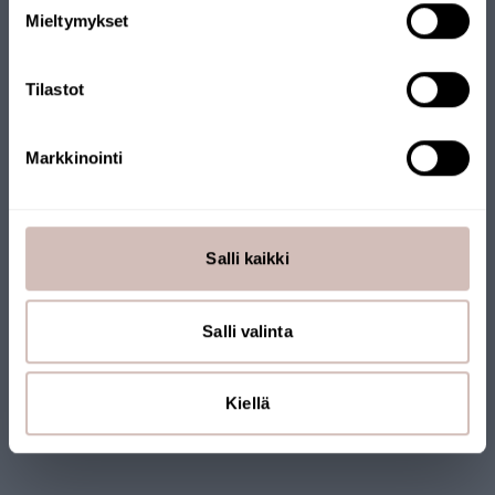
EENVOUDIG
Mieltymykset
Krik
Tilastot
Markkinointi
Salli kaikki
Beoordelingen
Salli valinta
Vragen
Kiellä