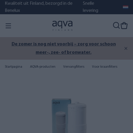
Kwaliteit uit Finland, bezorgd in de
Snelle
Benelux
levering
voor schoon
AQVA BOTTLE waterfles met filter is we
voorraad!
Startpagina
AQVA-producten
Vervangfilters
Voor kraanfilters