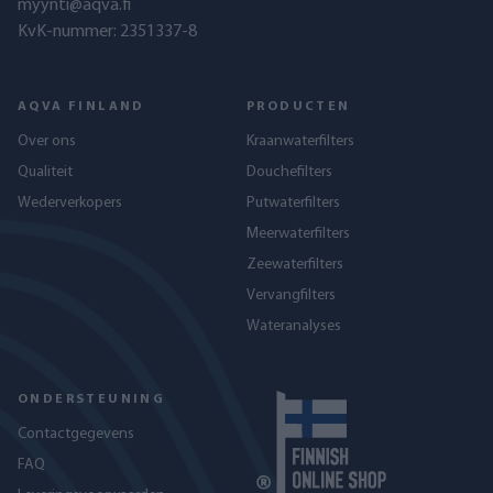
myynti@aqva.fi
KvK-nummer: 2351337-8
AQVA FINLAND
PRODUCTEN
Over ons
Kraanwaterfilters
Qualiteit
Douchefilters
Wederverkopers
Putwaterfilters
Meerwaterfilters
Zeewaterfilters
Vervangfilters
Wateranalyses
ONDERSTEUNING
Contactgegevens
FAQ