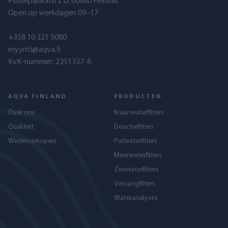
Puusepänkatu 2 D, 00880 Helsinki
Open op werkdagen 09–17
+358 10 321 5080
myynti@aqva.fi
KvK-nummer: 2351337-8
AQVA FINLAND
PRODUCTEN
Over ons
Kraanwaterfilters
Qualiteit
Douchefilters
Wederverkopers
Putwaterfilters
Meerwaterfilters
Zeewaterfilters
Vervangfilters
Wateranalyses