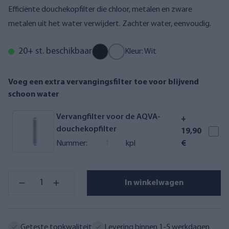
Efficiënte douchekopfilter die chloor, metalen en zware
metalen uit het water verwijdert. Zachter water, eenvoudig.
20+ st. beschikbaar
Kleur: Wit
Voeg een extra vervangingsfilter toe voor blijvend
schoon water
Vervangfilter voor de AQVA-
+
douchekopfilter
19,90
Nummer:
kpl
€
In winkelwagen
Geteste topkwaliteit
Levering binnen 1-5 werkdagen