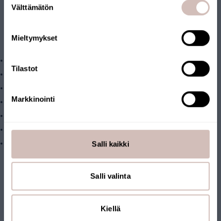
wanneer u beide producten afzonderlijk ankoopt.
Leveringsland
Välttämätön
valinta
>
Taal
De douchekop verwijdert onder
Mieltymykset
Krik
andere:
Bacteriën, gisten en schimmels
Tilastot
Chloor
Zware metalen
Markkinointi
Geuren en smaken
Resten van medicijnen en hormonen
IJzer en roest
Salli kaikki
Koper
Let op: aanbevolen voor het verbeteren van de kwaliteit van
leidingwater. Voor bron- of meerwater is de filter uitsluitend
Salli valinta
geschikt als waterkwaliteitsverbeteraar of wanneer dit wordt
aanbevolen op basis van een wateranalyse.
Kiellä
Filtervervangingsinterval