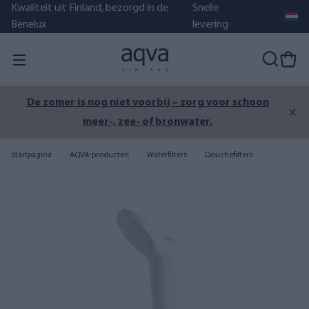
Kwaliteit uit Finland, bezorgd in de
Snelle
Benelux
levering
De zomer is nog niet voorbij – zorg voor schoon
meer-, zee- of bronwater.
Startpagina
AQVA-producten
Waterfilters
Douchefilters