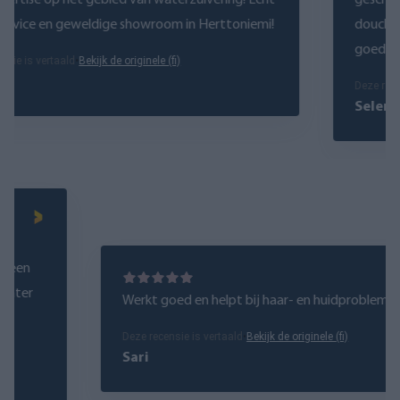
rtise op het gebied van waterzuivering! Echt
geschikt v
vice en geweldige showroom in Herttoniemi!
douchefilt
goede klan
e is vertaald
•
Bekijk de originele (fi)
Deze recensi
Selena
 de
elt geen
het water
Werkt goed en helpt bij haar- en huidproble
nk...
Deze recensie is vertaald
•
Bekijk de originele (fi)
Sari