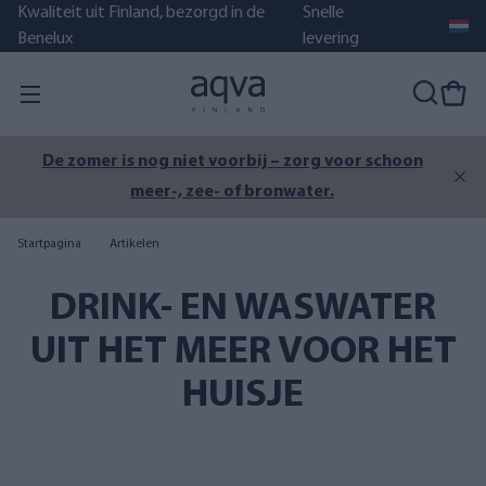
Kwaliteit uit Finland, bezorgd in de
Snelle
Benelux
levering
AQVA BOTTLE waterfles met filter is weer op
voorraad!
Startpagina
Artikelen
DRINK- EN WASWATER
UIT HET MEER VOOR HET
HUISJE