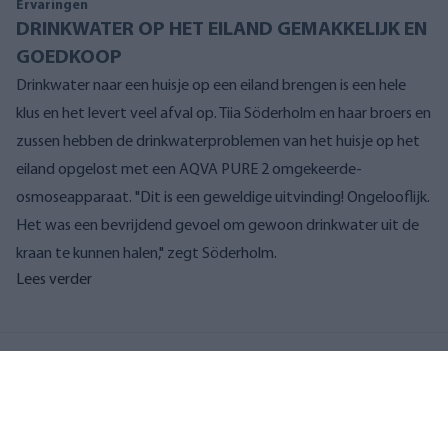
Ervaringen
DRINKWATER OP HET EILAND GEMAKKELIJK EN
GOEDKOOP
Drinkwater naar een huisje op een eiland brengen is een hele
klus en het levert veel afval op. Tiia Söderholm en haar broers en
zussen hebben de drinkwaterproblemen van het huisje op het
eiland opgelost met een AQVA PURE 2 omgekeerde-
osmoseapparaat. "Dit is een geweldige uitvinding! Ongelooflijk.
Het was een bevrijdend gevoel om gewoon drinkwater uit de
kraan te kunnen halen," zegt Söderholm.
Lees verder
Gerelateerde artikelen
Meerwater
Zeewater
Bronwater
Filtratie van natuurlijk water
AQVA FRESH