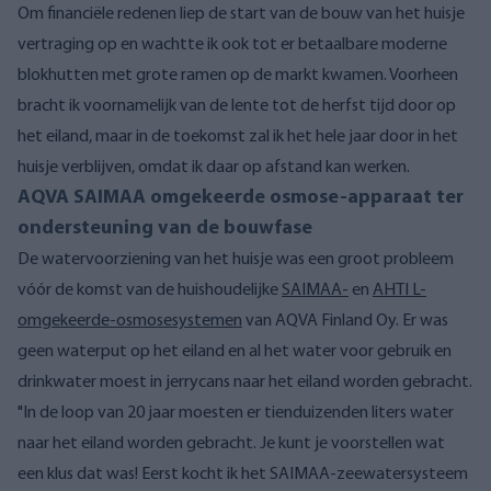
Om financiële redenen liep de start van de bouw van het huisje
vertraging op en wachtte ik ook tot er betaalbare moderne
blokhutten met grote ramen op de markt kwamen. Voorheen
bracht ik voornamelijk van de lente tot de herfst tijd door op
het eiland, maar in de toekomst zal ik het hele jaar door in het
huisje verblijven, omdat ik daar op afstand kan werken.
AQVA SAIMAA omgekeerde osmose-apparaat ter
ondersteuning van de bouwfase
De watervoorziening van het huisje was een groot probleem
vóór de komst van de huishoudelijke
SAIMAA-
en
AHTI L-
omgekeerde-osmosesystemen
van AQVA Finland Oy. Er was
geen waterput op het eiland en al het water voor gebruik en
drinkwater moest in jerrycans naar het eiland worden gebracht.
"In de loop van 20 jaar moesten er tienduizenden liters water
naar het eiland worden gebracht. Je kunt je voorstellen wat
een klus dat was! Eerst kocht ik het SAIMAA-zeewatersysteem