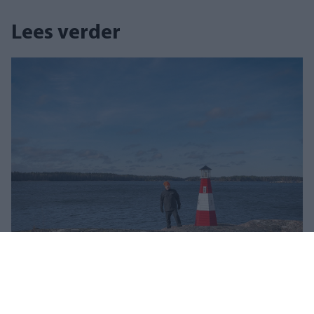
Lees verder
Ervaringen
GOED DRINKWATER UIT ZEEWATER VOOR EEN
GROOT GEZIN
In het huisje van Jan Bäckström wordt drink- en servicewater