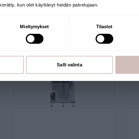
n kerätty, kun olet käyttänyt heidän palvelujaan.
teren van meer- en bronwater.
Krik
iewoningen en woningen die gebruikmaken van zoet water, z
Mieltymykset
Tilastot
Salli valinta