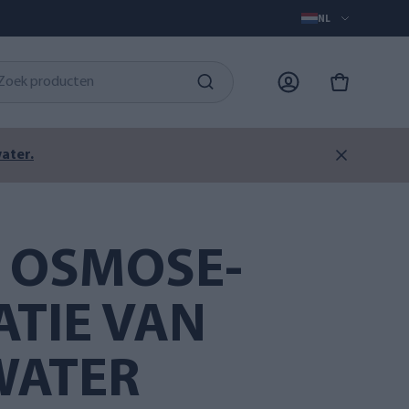
NL
ater.
 OSMOSE-
ATIE VAN
WATER