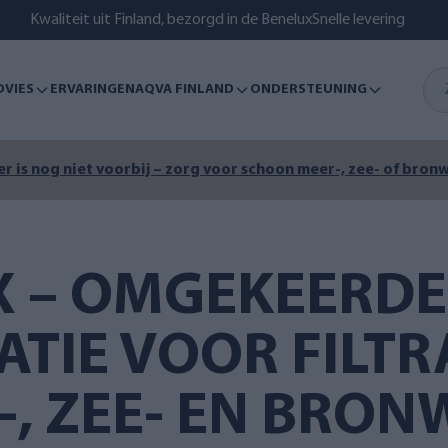
Kwaliteit uit Finland, bezorgd in de Benelux
Snelle levering
DVIES
ERVARINGEN
AQVA FINLAND
ONDERSTEUNING
r is nog niet voorbij – zorg voor schoon meer-, zee- of bronw
X – OMGEKEERDE
ATIE VOOR FILTR
-, ZEE- EN BRON