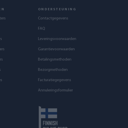
EN
ONDERSTEUNING
ters
Contactgegevens
FAQ
rs
Leveringsvoorwaarden
ers
Garantievoorwaarden
rs
Betalingsmethoden
s
Bezorgmethoden
es
Facturatiegegevens
Annuleringsformulier