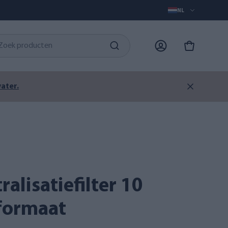
NL
ater.
-formaat