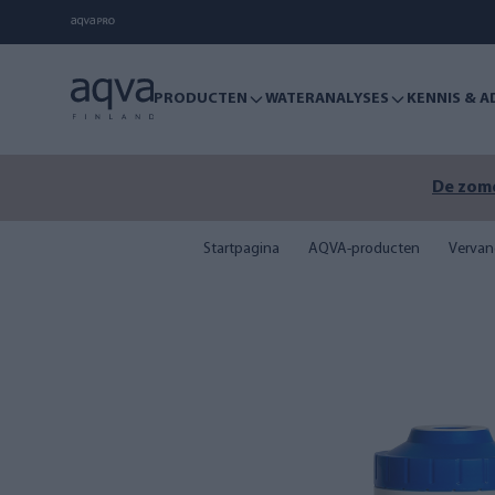
PRODUCTEN
WATERANALYSES
KENNIS & A
De zome
Startpagina
AQVA-producten
Vervang