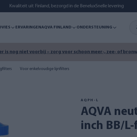
Kwaliteit uit Finland, bezorgd in de Benelux
Snelle levering
DVIES
ERVARINGEN
AQVA FINLAND
ONDERSTEUNING
r is nog niet voorbij – zorg voor schoon meer-, zee- of bronw
filters
Voor enkelvoudige lijnfilters
AQPH-L
AQVA neutralisatiefilter 10
inch BB/L