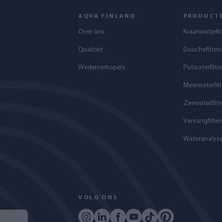
AQVA FINLAND
PRODUCT
Over ons
Kraanwaterfil
Qualiteit
Douchefilters
Wederverkopers
Putwaterfilte
Meerwaterfilt
Zeewaterfilte
Vervangfilter
Wateranalys
VOLG ONS