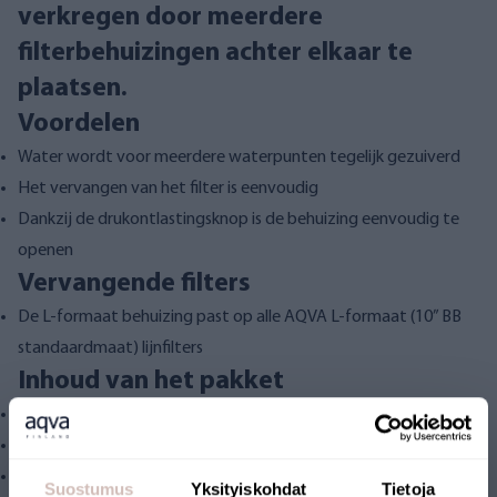
verkregen door meerdere
filterbehuizingen achter elkaar te
plaatsen.
Voordelen
Water wordt voor meerdere waterpunten tegelijk gezuiverd
Het vervangen van het filter is eenvoudig
Dankzij de drukontlastingsknop is de behuizing eenvoudig te
openen
Vervangende filters
De L-formaat behuizing past op alle AQVA L-formaat (10” BB
standaardmaat) lijnfilters
Inhoud van het pakket
Filterbehuizing
Behuizingssleutel
Muurbeugel
Suostumus
Yksityiskohdat
Tietoja