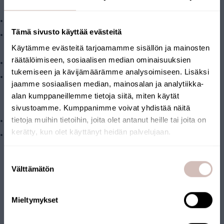
Technische kenmerken
Aansluitmaat: 1” schroefdraadaansluiting
Tämä sivusto käyttää evästeitä
Productafmetingen: H 34 cm x B 18 cm + muurbevestiging H 13
Käytämme evästeitä tarjoamamme sisällön ja mainosten
cm
räätälöimiseen, sosiaalisen median ominaisuuksien
Bedrijfstemperatuur: 2-30 °C
tukemiseen ja kävijämäärämme analysoimiseen. Lisäksi
Raadpleeg de gebruikershandleiding. Deze vindt u op het
jaamme sosiaalisen median, mainosalan ja analytiikka-
tabblad 'Bestanden'.
alan kumppaneillemme tietoja siitä, miten käytät
Systeemvereisten
sivustoamme. Kumppanimme voivat yhdistää näitä
tietoja muihin tietoihin, joita olet antanut heille tai joita on
Constante toevoerdruk, 2-10 bar.
kerätty, kun olet käyttänyt heidän palvelujaan.
Watertoevoer naar de zuiveraar. Geïnstalleerd in de
waterleiding na de membraandruktank of membraanpomp.
Selecteer uw land van levering en taal om verder te gaan
Suostumuksen
Winteropslag
Leveringsland
Välttämätön
valinta
In de winter worden, als de temperaturen onder de 2 °C dalen,
Taal
de waterleidingen afgesloten en de filterhuizen leeggemaakt
Mieltymykset
Krik
om vorstschade te voorkomen.