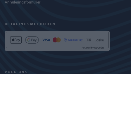
Annuleringsformulier
BETALINGSMETHODEN
VOLG ONS
PRIVACYBELEID
COOKIEVERKLARING
COPYRIGHT © 2024