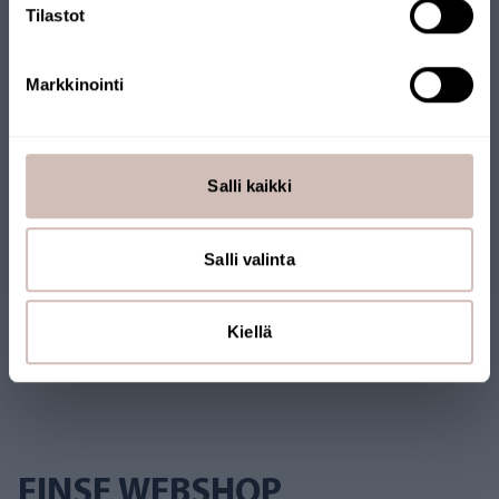
Tilastot
messages.files
Markkinointi
Beoordelingen
Salli kaikki
Vragen
Salli valinta
Kiellä
FINSE WEBSHOP