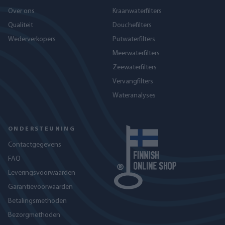
Over ons
Kraanwaterfilters
Qualiteit
Douchefilters
Wederverkopers
Putwaterfilters
Meerwaterfilters
Zeewaterfilters
Vervangfilters
Wateranalyses
ONDERSTEUNING
Contactgegevens
FAQ
Leveringsvoorwaarden
Garantievoorwaarden
Betalingsmethoden
Bezorgmethoden