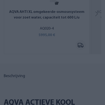
AQVA AHTI XL omgekeerde-osmosesysteem
AQV
voor zoet water, capaciteit tot 600 L/u
vo
AQ020-4
5995,00 €
Beschrijving
AQVA ACTIEVE KOOL