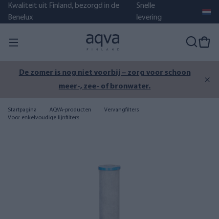
Kwaliteit uit Finland, bezorgd in de
Snelle
Benelux
levering
De zomer is nog niet voorbij – zorg voor schoon
meer-, zee- of bronwater.
Startpagina
AQVA-producten
Vervangfilters
Voor enkelvoudige lijnfilters