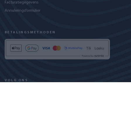
Facturatiegegevens
Annuleringsformulier
BETALINGSMETHODEN
VOLG ONS
PRIVACYBELEID
COOKIEVERKLARING
COPYRIGHT © 2024