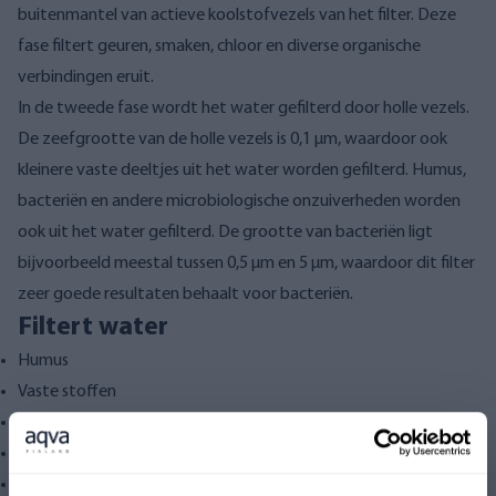
buitenmantel van actieve koolstofvezels van het filter. Deze
fase filtert geuren, smaken, chloor en diverse organische
verbindingen eruit.
In de tweede fase wordt het water gefilterd door holle vezels.
De zeefgrootte van de holle vezels is 0,1 µm, waardoor ook
kleinere vaste deeltjes uit het water worden gefilterd. Humus,
bacteriën en andere microbiologische onzuiverheden worden
ook uit het water gefilterd. De grootte van bacteriën ligt
bijvoorbeeld meestal tussen 0,5 µm en 5 µm, waardoor dit filter
zeer goede resultaten behaalt voor bacteriën.
Filtert water
Humus
Vaste stoffen
Geoxideerd ijzer en mangaan
Bacteriën
Gisten en schimmels