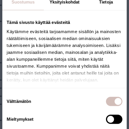
Suostumus
Yksityiskohdat
Tietoja
Organische verbindingen, zoals langketenige PFAS-
verbindingen, worden effectief gefilterd door actieve kool.
blauwgroene algen**
Tämä sivusto käyttää evästeitä
**Voor een volledige zuivering van blauwalgtoxines adviseren
Käytämme evästeitä tarjoamamme sisällön ja mainosten
wij omgekeerde osmosetechnologie, bijvoorbeeld
het AQVA
räätälöimiseen, sosiaalisen median ominaisuuksien
tukemiseen ja kävijämäärämme analysoimiseen. Lisäksi
Smart EVO drinkwater-omgekeerde osmoseapparaat
jaamme sosiaalisen median, mainosalan ja analytiikka-
Inhoud van het pakket
alan kumppaneillemme tietoja siitä, miten käytät
Filter
sivustoamme. Kumppanimme voivat yhdistää näitä
Technische kenmerken
tietoja muihin tietoihin, joita olet antanut heille tai joita on
kerätty, kun olet käyttänyt heidän palvelujaan.
Aanbevolen debiet ca. 15 liter per minuut, 1-3 waterpunten.
Capaciteit ca. 50.000 – 100.000 liter*
Selecteer uw land van levering en taal om verder te gaan
Suostumuksen
Zeefgrootte: 0,1 µm
Leveringsland
Välttämätön
valinta
De filterpatroon past op de XL-formaat filterbehuizing (20" BB
Taal
standaardmaat)
Mieltymykset
Krik
Bedrijfstemperatuur: 2-30 °C
*De levensduur van het filter is afhankelijk van de kwaliteit van